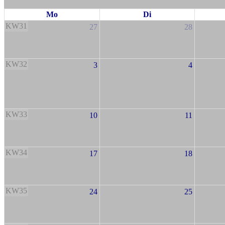
Mo
Di
KW31
27
28
KW32
3
4
KW33
10
11
KW34
17
18
KW35
24
25