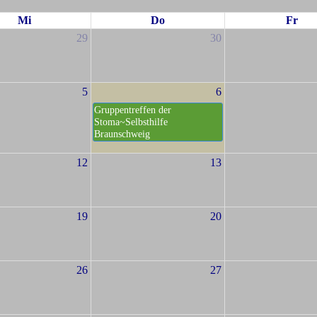
Mi
Do
Fr
29
30
5
6
Gruppentreffen der
Stoma~Selbsthilfe
Braunschweig
12
13
19
20
26
27