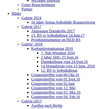
Wichtiger Hinweis
Unser Besucherdienst
Partner
Bilder
Galerie 2024
10 Jahre Stoma-Selbsthilfe Braunschweig
Galerie 2017
Aktionstag Darmkrebs 2017
13. BS´er Selbsthilfetag 24.Juni.17
Projektpräsentation im HEH BS
Galerie~2016
Krebsinformationstag 2016
7. Nds-Wundtag 2016
2 Jahre SHG 25.Sept.16
Darmkrebstag vom 24.Sept.16
14.Stomaforum vom 15.Sept. 2016
12. BS´er Selbsthilfetag
Gruppentreffen vom 06.Okt.16
Gruppentreffen vom 01.Sept.16
Gruppentreffen vom 02.Juni
Gruppentreffen vom 12. Mai
Gruppentreffen vom 03. Mrz.16
Gruppentreffen vom 04. Feb.16
Galerie-2015
Ausflug nach Berlin