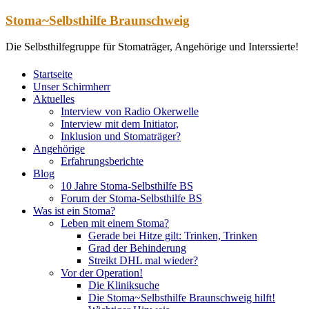
Zum
Stoma~Selbsthilfe Braunschweig
Inhalt
springen
Die Selbsthilfegruppe für Stomaträger, Angehörige und Interssierte!
Startseite
Unser Schirmherr
Aktuelles
Interview von Radio Okerwelle
Interview mit dem Initiator,
Inklusion und Stomaträger?
Angehörige
Erfahrungsberichte
Blog
10 Jahre Stoma-Selbsthilfe BS
Forum der Stoma-Selbsthilfe BS
Was ist ein Stoma?
Leben mit einem Stoma?
Gerade bei Hitze gilt: Trinken, Trinken
Grad der Behinderung
Streikt DHL mal wieder?
Vor der Operation!
Die Kliniksuche
Die Stoma~Selbsthilfe Braunschweig hilft!