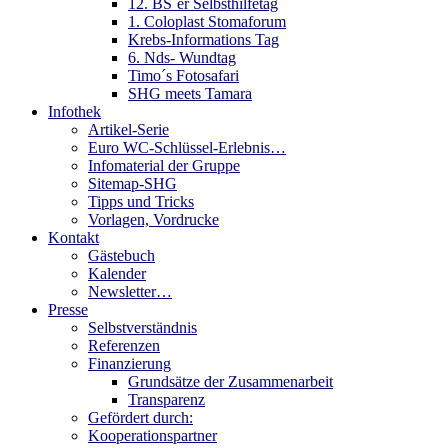
12. BS´er Selbsthilfetag
1. Coloplast Stomaforum
Krebs-Informations Tag
6. Nds- Wundtag
Timo´s Fotosafari
SHG meets Tamara
Infothek
Artikel-Serie
Euro WC-Schlüssel-Erlebnis…
Infomaterial der Gruppe
Sitemap-SHG
Tipps und Tricks
Vorlagen, Vordrucke
Kontakt
Gästebuch
Kalender
Newsletter…
Presse
Selbstverständnis
Referenzen
Finanzierung
Grundsätze der Zusammenarbeit
Transparenz
Gefördert durch:
Kooperationspartner