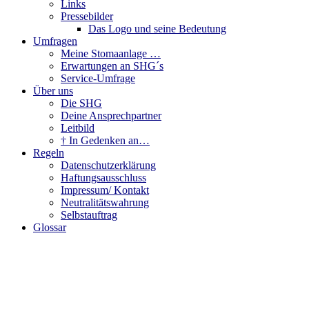
Links
Pressebilder
Das Logo und seine Bedeutung
Umfragen
Meine Stomaanlage …
Erwartungen an SHG´s
Service-Umfrage
Über uns
Die SHG
Deine Ansprechpartner
Leitbild
† In Gedenken an…
Regeln
Datenschutzerklärung
Haftungsausschluss
Impressum/ Kontakt
Neutralitätswahrung
Selbstauftrag
Glossar