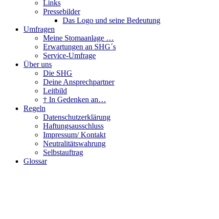
Links
Pressebilder
Das Logo und seine Bedeutung
Umfragen
Meine Stomaanlage …
Erwartungen an SHG´s
Service-Umfrage
Über uns
Die SHG
Deine Ansprechpartner
Leitbild
† In Gedenken an…
Regeln
Datenschutzerklärung
Haftungsausschluss
Impressum/ Kontakt
Neutralitätswahrung
Selbstauftrag
Glossar