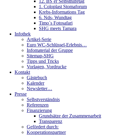
12. BS´er Selbsthilfetag
1. Coloplast Stomaforum
Krebs-Informations Tag
6. Nds- Wundtag
Timo´s Fotosafari
SHG meets Tamara
Infothek
Artikel-Serie
Euro WC-Schlüssel-Erlebnis…
Infomaterial der Gruppe
Sitemap-SHG
Tipps und Tricks
Vorlagen, Vordrucke
Kontakt
Gästebuch
Kalender
Newsletter…
Presse
Selbstverständnis
Referenzen
Finanzierung
Grundsätze der Zusammenarbeit
Transparenz
Gefördert durch:
Kooperationspartner