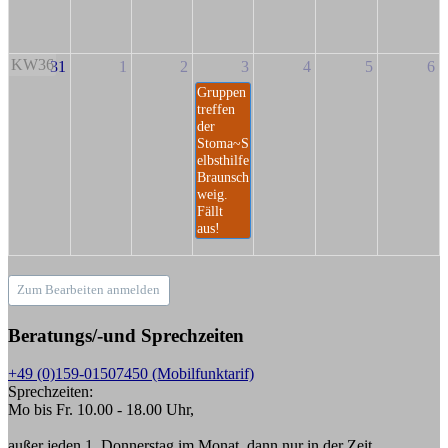
KW36
31
1
2
3
4
5
6
Gruppen
treffen
der
Stoma~S
elbsthilfe
Braunsch
weig.
Fällt
aus!
Zum Bearbeiten anmelden
Beratungs/-und Sprechzeiten
+49 (0)159-01507450 (Mobilfunktarif)
Sprechzeiten:
Mo bis Fr. 10.00 - 18.00 Uhr,
außer jeden 1. Donnerstag im Monat, dann nur in der Zeit