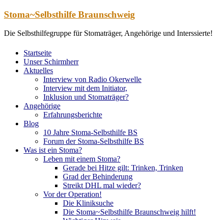
Zum
Stoma~Selbsthilfe Braunschweig
Inhalt
springen
Die Selbsthilfegruppe für Stomaträger, Angehörige und Interssierte!
Startseite
Unser Schirmherr
Aktuelles
Interview von Radio Okerwelle
Interview mit dem Initiator,
Inklusion und Stomaträger?
Angehörige
Erfahrungsberichte
Blog
10 Jahre Stoma-Selbsthilfe BS
Forum der Stoma-Selbsthilfe BS
Was ist ein Stoma?
Leben mit einem Stoma?
Gerade bei Hitze gilt: Trinken, Trinken
Grad der Behinderung
Streikt DHL mal wieder?
Vor der Operation!
Die Kliniksuche
Die Stoma~Selbsthilfe Braunschweig hilft!