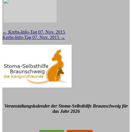
Beitragsnavigation
←
Krebs-Info-Tag 07. Nov. 2015
Krebs-Info-Tag 07. Nov. 2015
→
Veranstaltungskalender der Stoma-Selbsthilfe Braunschweig für
das Jahr 2026