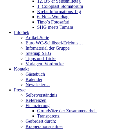
12. BS´er Selbsthilfetag
1. Coloplast Stomaforum
Krebs-Informations Tag
6. Nds- Wundtag
Timo´s Fotosafari
SHG meets Tamara
Infothek
Artikel-Serie
Euro WC-Schlüssel-Erlebnis…
Infomaterial der Gruppe
Sitemap-SHG
Tipps und Tricks
Vorlagen, Vordrucke
Kontakt
Gästebuch
Kalender
Newsletter…
Presse
Selbstverständnis
Referenzen
Finanzierung
Grundsätze der Zusammenarbeit
Transparenz
Gefördert durch:
Kooperationspartner