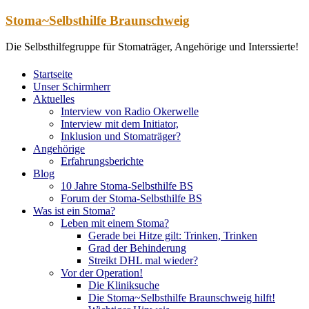
Zum
Stoma~Selbsthilfe Braunschweig
Inhalt
springen
Die Selbsthilfegruppe für Stomaträger, Angehörige und Interssierte!
Startseite
Unser Schirmherr
Aktuelles
Interview von Radio Okerwelle
Interview mit dem Initiator,
Inklusion und Stomaträger?
Angehörige
Erfahrungsberichte
Blog
10 Jahre Stoma-Selbsthilfe BS
Forum der Stoma-Selbsthilfe BS
Was ist ein Stoma?
Leben mit einem Stoma?
Gerade bei Hitze gilt: Trinken, Trinken
Grad der Behinderung
Streikt DHL mal wieder?
Vor der Operation!
Die Kliniksuche
Die Stoma~Selbsthilfe Braunschweig hilft!