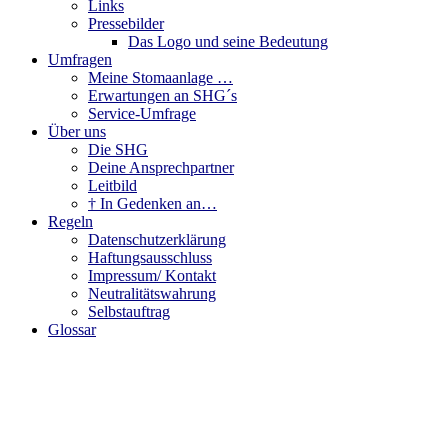
Links
Pressebilder
Das Logo und seine Bedeutung
Umfragen
Meine Stomaanlage …
Erwartungen an SHG´s
Service-Umfrage
Über uns
Die SHG
Deine Ansprechpartner
Leitbild
† In Gedenken an…
Regeln
Datenschutzerklärung
Haftungsausschluss
Impressum/ Kontakt
Neutralitätswahrung
Selbstauftrag
Glossar