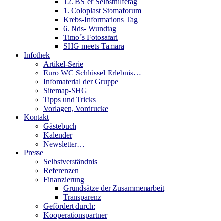
12. BS´er Selbsthilfetag
1. Coloplast Stomaforum
Krebs-Informations Tag
6. Nds- Wundtag
Timo´s Fotosafari
SHG meets Tamara
Infothek
Artikel-Serie
Euro WC-Schlüssel-Erlebnis…
Infomaterial der Gruppe
Sitemap-SHG
Tipps und Tricks
Vorlagen, Vordrucke
Kontakt
Gästebuch
Kalender
Newsletter…
Presse
Selbstverständnis
Referenzen
Finanzierung
Grundsätze der Zusammenarbeit
Transparenz
Gefördert durch:
Kooperationspartner