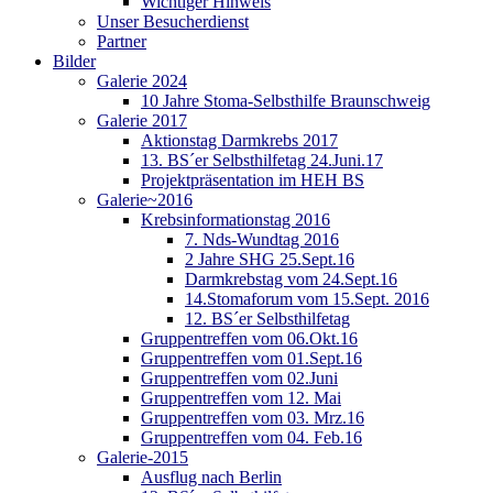
Wichtiger Hinweis
Unser Besucherdienst
Partner
Bilder
Galerie 2024
10 Jahre Stoma-Selbsthilfe Braunschweig
Galerie 2017
Aktionstag Darmkrebs 2017
13. BS´er Selbsthilfetag 24.Juni.17
Projektpräsentation im HEH BS
Galerie~2016
Krebsinformationstag 2016
7. Nds-Wundtag 2016
2 Jahre SHG 25.Sept.16
Darmkrebstag vom 24.Sept.16
14.Stomaforum vom 15.Sept. 2016
12. BS´er Selbsthilfetag
Gruppentreffen vom 06.Okt.16
Gruppentreffen vom 01.Sept.16
Gruppentreffen vom 02.Juni
Gruppentreffen vom 12. Mai
Gruppentreffen vom 03. Mrz.16
Gruppentreffen vom 04. Feb.16
Galerie-2015
Ausflug nach Berlin