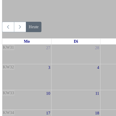
Heute
Mo
Di
KW31
27
28
KW32
3
4
KW33
10
11
KW34
17
18