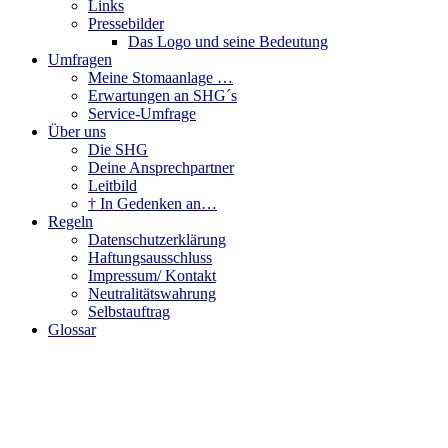
Links
Pressebilder
Das Logo und seine Bedeutung
Umfragen
Meine Stomaanlage …
Erwartungen an SHG´s
Service-Umfrage
Über uns
Die SHG
Deine Ansprechpartner
Leitbild
† In Gedenken an…
Regeln
Datenschutzerklärung
Haftungsausschluss
Impressum/ Kontakt
Neutralitätswahrung
Selbstauftrag
Glossar