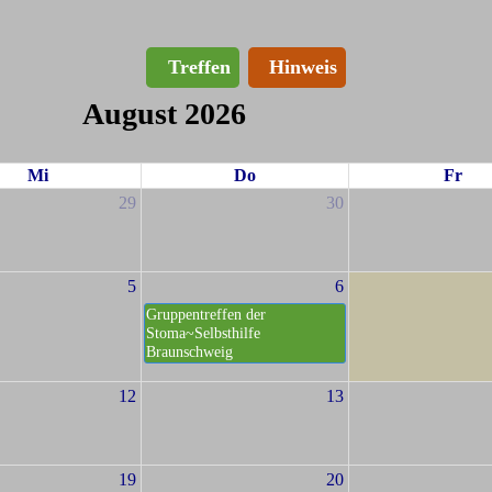
Treffen
Hinweis
August 2026
Mi
Do
Fr
29
30
5
6
Gruppentreffen der
Stoma~Selbsthilfe
Braunschweig
12
13
19
20