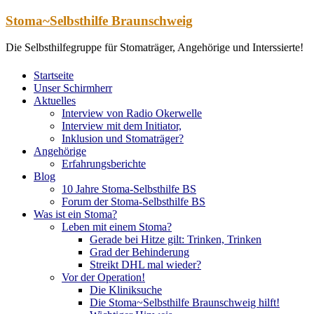
Zum
Stoma~Selbsthilfe Braunschweig
Inhalt
springen
Die Selbsthilfegruppe für Stomaträger, Angehörige und Interssierte!
Startseite
Unser Schirmherr
Aktuelles
Interview von Radio Okerwelle
Interview mit dem Initiator,
Inklusion und Stomaträger?
Angehörige
Erfahrungsberichte
Blog
10 Jahre Stoma-Selbsthilfe BS
Forum der Stoma-Selbsthilfe BS
Was ist ein Stoma?
Leben mit einem Stoma?
Gerade bei Hitze gilt: Trinken, Trinken
Grad der Behinderung
Streikt DHL mal wieder?
Vor der Operation!
Die Kliniksuche
Die Stoma~Selbsthilfe Braunschweig hilft!