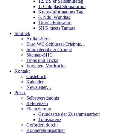
12. BS´er Selbsthilfetag
1. Coloplast Stomaforum
Krebs-Informations Tag
6. Nds- Wundtag
Timo´s Fotosafari
SHG meets Tamara
Infothek
Artikel-Serie
Euro WC-Schlüssel-Erlebnis…
Infomaterial der Gruppe
Sitemap-SHG
Tipps und Tricks
Vorlagen, Vordrucke
Kontakt
Gästebuch
Kalender
Newsletter…
Presse
Selbstverständnis
Referenzen
Finanzierung
Grundsätze der Zusammenarbeit
Transparenz
Gefördert durch:
Kooperationspartner