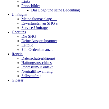
Links
Pressebilder
Das Logo und seine Bedeutung
Umfragen
Meine Stomaanlage …
Erwartungen an SHG´s
Service-Umfrage
Über uns
Die SHG
Deine Ansprechpartner
Leitbild
† In Gedenken an…
Regeln
Datenschutzerklärung
Haftungsausschluss
Impressum/ Kontakt
Neutralitätswahrung
Selbstauftrag
Glossar