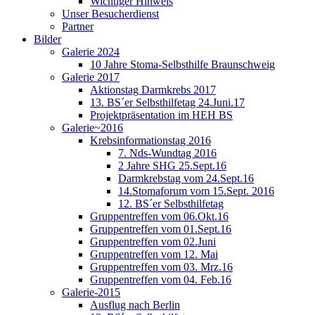
Wichtiger Hinweis
Unser Besucherdienst
Partner
Bilder
Galerie 2024
10 Jahre Stoma-Selbsthilfe Braunschweig
Galerie 2017
Aktionstag Darmkrebs 2017
13. BS´er Selbsthilfetag 24.Juni.17
Projektpräsentation im HEH BS
Galerie~2016
Krebsinformationstag 2016
7. Nds-Wundtag 2016
2 Jahre SHG 25.Sept.16
Darmkrebstag vom 24.Sept.16
14.Stomaforum vom 15.Sept. 2016
12. BS´er Selbsthilfetag
Gruppentreffen vom 06.Okt.16
Gruppentreffen vom 01.Sept.16
Gruppentreffen vom 02.Juni
Gruppentreffen vom 12. Mai
Gruppentreffen vom 03. Mrz.16
Gruppentreffen vom 04. Feb.16
Galerie-2015
Ausflug nach Berlin