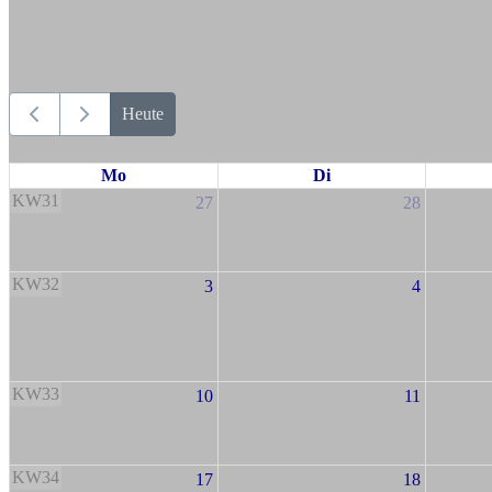
Heute
Mo
Di
KW31
27
28
KW32
3
4
KW33
10
11
KW34
17
18