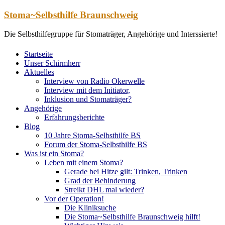
Zum
Stoma~Selbsthilfe Braunschweig
Inhalt
springen
Die Selbsthilfegruppe für Stomaträger, Angehörige und Interssierte!
Startseite
Unser Schirmherr
Aktuelles
Interview von Radio Okerwelle
Interview mit dem Initiator,
Inklusion und Stomaträger?
Angehörige
Erfahrungsberichte
Blog
10 Jahre Stoma-Selbsthilfe BS
Forum der Stoma-Selbsthilfe BS
Was ist ein Stoma?
Leben mit einem Stoma?
Gerade bei Hitze gilt: Trinken, Trinken
Grad der Behinderung
Streikt DHL mal wieder?
Vor der Operation!
Die Kliniksuche
Die Stoma~Selbsthilfe Braunschweig hilft!