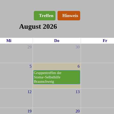
Treffen
Hinweis
August 2026
Mi
Do
Fr
29
30
5
6
Gruppentreffen der
Stoma~Selbsthilfe
Braunschweig
12
13
19
20