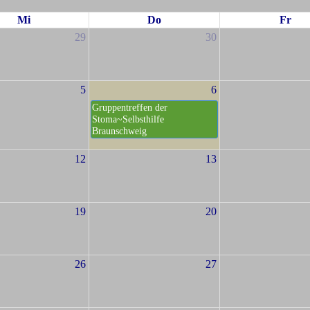
Mi
Do
Fr
29
30
5
6
Gruppentreffen der
Stoma~Selbsthilfe
Braunschweig
12
13
19
20
26
27