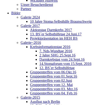
Wichtiger Hinweis
Unser Besucherdienst
Partner
Bilder
Galerie 2024
10 Jahre Stoma-Selbsthilfe Braunschweig
Galerie 2017
Aktionstag Darmkrebs 2017
13. BS´er Selbsthilfetag 24.Juni.17
Projektpräsentation im HEH BS
Galerie~2016
Krebsinformationstag 2016
7. Nds-Wundtag 2016
2 Jahre SHG 25.Sept.16
Darmkrebstag vom 24.Sept.16
14.Stomaforum vom 15.Sept. 2016
12. BS´er Selbsthilfetag
Gruppentreffen vom 06.Okt.16
Gruppentreffen vom 01.Sept.16
Gruppentreffen vom 02.Juni
Gruppentreffen vom 12. Mai
Gruppentreffen vom 03. Mrz.16
Gruppentreffen vom 04. Feb.16
Galerie-2015
Ausflug nach Berlin