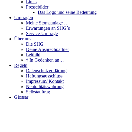
Links
Pressebilder
Das Logo und seine Bedeutung
Umfragen
Meine Stomaanlage …
Erwartungen an SHG´s
Service-Umfrage
Über uns
Die SHG
Deine Ansprechpartner
Leitbild
† In Gedenken an…
Regeln
Datenschutzerklärung
Haftungsausschluss
Impressum/ Kontakt
Neutralitätswahrung
Selbstauftrag
Glossar