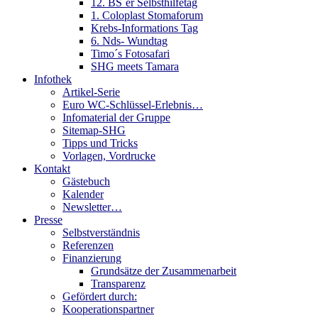
12. BS´er Selbsthilfetag
1. Coloplast Stomaforum
Krebs-Informations Tag
6. Nds- Wundtag
Timo´s Fotosafari
SHG meets Tamara
Infothek
Artikel-Serie
Euro WC-Schlüssel-Erlebnis…
Infomaterial der Gruppe
Sitemap-SHG
Tipps und Tricks
Vorlagen, Vordrucke
Kontakt
Gästebuch
Kalender
Newsletter…
Presse
Selbstverständnis
Referenzen
Finanzierung
Grundsätze der Zusammenarbeit
Transparenz
Gefördert durch:
Kooperationspartner