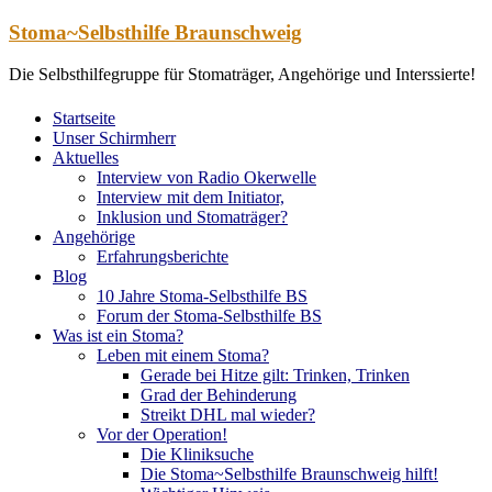
Zum
Stoma~Selbsthilfe Braunschweig
Inhalt
springen
Die Selbsthilfegruppe für Stomaträger, Angehörige und Interssierte!
Startseite
Unser Schirmherr
Aktuelles
Interview von Radio Okerwelle
Interview mit dem Initiator,
Inklusion und Stomaträger?
Angehörige
Erfahrungsberichte
Blog
10 Jahre Stoma-Selbsthilfe BS
Forum der Stoma-Selbsthilfe BS
Was ist ein Stoma?
Leben mit einem Stoma?
Gerade bei Hitze gilt: Trinken, Trinken
Grad der Behinderung
Streikt DHL mal wieder?
Vor der Operation!
Die Kliniksuche
Die Stoma~Selbsthilfe Braunschweig hilft!