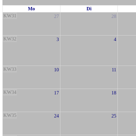
Mo
Di
KW31
27
28
KW32
3
4
KW33
10
11
KW34
17
18
KW35
24
25