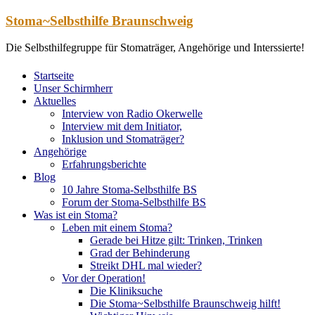
Zum
Stoma~Selbsthilfe Braunschweig
Inhalt
springen
Die Selbsthilfegruppe für Stomaträger, Angehörige und Interssierte!
Startseite
Unser Schirmherr
Aktuelles
Interview von Radio Okerwelle
Interview mit dem Initiator,
Inklusion und Stomaträger?
Angehörige
Erfahrungsberichte
Blog
10 Jahre Stoma-Selbsthilfe BS
Forum der Stoma-Selbsthilfe BS
Was ist ein Stoma?
Leben mit einem Stoma?
Gerade bei Hitze gilt: Trinken, Trinken
Grad der Behinderung
Streikt DHL mal wieder?
Vor der Operation!
Die Kliniksuche
Die Stoma~Selbsthilfe Braunschweig hilft!