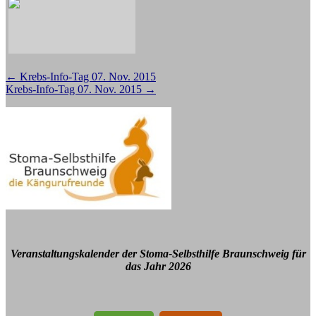
Beitragsnavigation
←
Krebs-Info-Tag 07. Nov. 2015
Krebs-Info-Tag 07. Nov. 2015
→
Veranstaltungskalender der Stoma-Selbsthilfe Braunschweig für
das Jahr 2026