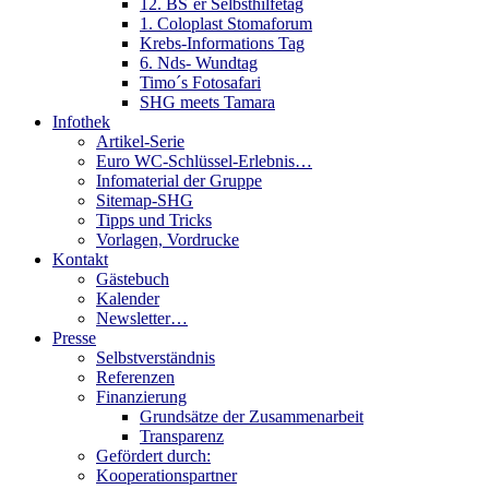
12. BS´er Selbsthilfetag
1. Coloplast Stomaforum
Krebs-Informations Tag
6. Nds- Wundtag
Timo´s Fotosafari
SHG meets Tamara
Infothek
Artikel-Serie
Euro WC-Schlüssel-Erlebnis…
Infomaterial der Gruppe
Sitemap-SHG
Tipps und Tricks
Vorlagen, Vordrucke
Kontakt
Gästebuch
Kalender
Newsletter…
Presse
Selbstverständnis
Referenzen
Finanzierung
Grundsätze der Zusammenarbeit
Transparenz
Gefördert durch:
Kooperationspartner