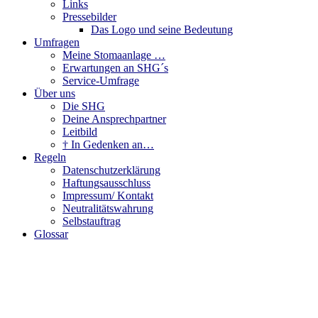
Links
Pressebilder
Das Logo und seine Bedeutung
Umfragen
Meine Stomaanlage …
Erwartungen an SHG´s
Service-Umfrage
Über uns
Die SHG
Deine Ansprechpartner
Leitbild
† In Gedenken an…
Regeln
Datenschutzerklärung
Haftungsausschluss
Impressum/ Kontakt
Neutralitätswahrung
Selbstauftrag
Glossar