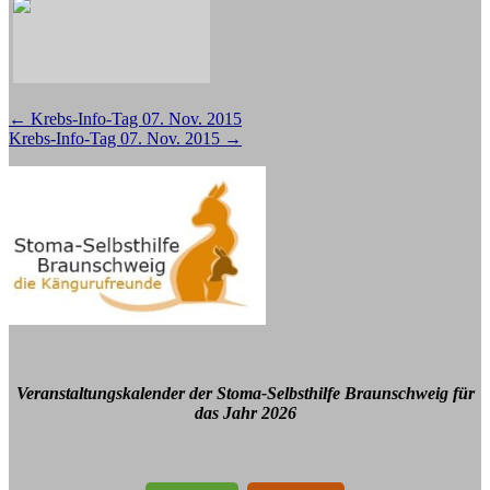
Beitragsnavigation
←
Krebs-Info-Tag 07. Nov. 2015
Krebs-Info-Tag 07. Nov. 2015
→
Veranstaltungskalender der Stoma-Selbsthilfe Braunschweig für
das Jahr 2026