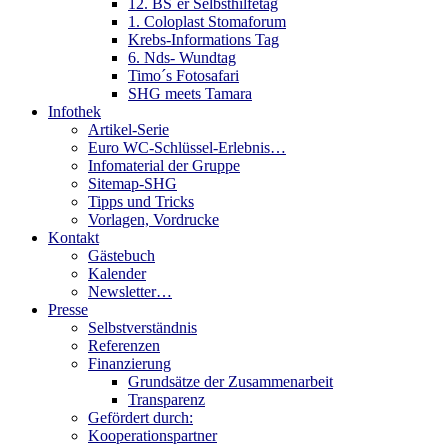
12. BS´er Selbsthilfetag
1. Coloplast Stomaforum
Krebs-Informations Tag
6. Nds- Wundtag
Timo´s Fotosafari
SHG meets Tamara
Infothek
Artikel-Serie
Euro WC-Schlüssel-Erlebnis…
Infomaterial der Gruppe
Sitemap-SHG
Tipps und Tricks
Vorlagen, Vordrucke
Kontakt
Gästebuch
Kalender
Newsletter…
Presse
Selbstverständnis
Referenzen
Finanzierung
Grundsätze der Zusammenarbeit
Transparenz
Gefördert durch:
Kooperationspartner