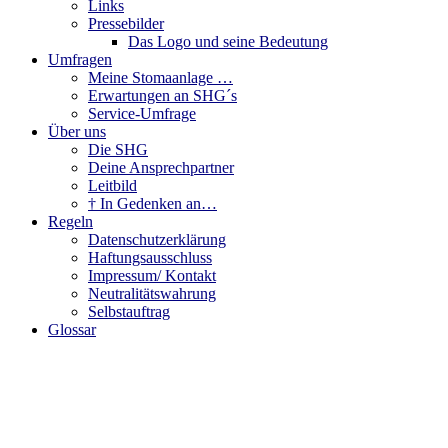
Links
Pressebilder
Das Logo und seine Bedeutung
Umfragen
Meine Stomaanlage …
Erwartungen an SHG´s
Service-Umfrage
Über uns
Die SHG
Deine Ansprechpartner
Leitbild
† In Gedenken an…
Regeln
Datenschutzerklärung
Haftungsausschluss
Impressum/ Kontakt
Neutralitätswahrung
Selbstauftrag
Glossar