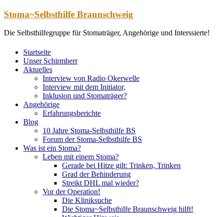
Zum
Stoma~Selbsthilfe Braunschweig
Inhalt
springen
Die Selbsthilfegruppe für Stomaträger, Angehörige und Interssierte!
Startseite
Unser Schirmherr
Aktuelles
Interview von Radio Okerwelle
Interview mit dem Initiator,
Inklusion und Stomaträger?
Angehörige
Erfahrungsberichte
Blog
10 Jahre Stoma-Selbsthilfe BS
Forum der Stoma-Selbsthilfe BS
Was ist ein Stoma?
Leben mit einem Stoma?
Gerade bei Hitze gilt: Trinken, Trinken
Grad der Behinderung
Streikt DHL mal wieder?
Vor der Operation!
Die Kliniksuche
Die Stoma~Selbsthilfe Braunschweig hilft!