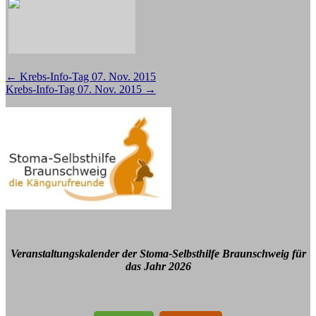
Beitragsnavigation
←
Krebs-Info-Tag 07. Nov. 2015
Krebs-Info-Tag 07. Nov. 2015
→
Veranstaltungskalender der Stoma-Selbsthilfe Braunschweig für
das Jahr 2026