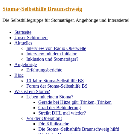
Zum
Stoma~Selbsthilfe Braunschweig
Inhalt
springen
Die Selbsthilfegruppe für Stomaträger, Angehörige und Interssierte!
Startseite
Unser Schirmherr
Aktuelles
Interview von Radio Okerwelle
Interview mit dem Initiator,
Inklusion und Stomaträger?
Angehörige
Erfahrungsberichte
Blog
10 Jahre Stoma-Selbsthilfe BS
Forum der Stoma-Selbsthilfe BS
Was ist ein Stoma?
Leben mit einem Stoma?
Gerade bei Hitze gilt: Trinken, Trinken
Grad der Behinderung
Streikt DHL mal wieder?
Vor der Operation!
Die Kliniksuche
Die Stoma~Selbsthilfe Braunschweig hilft!