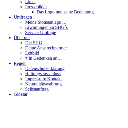
Links
Pressebilder
Das Logo und seine Bedeutung
Umfragen
Meine Stomaanlage …
Erwartungen an SHG´s
Service-Umfrage
Über uns
Die SHG
Deine Ansprechpartner
Leitbild
† In Gedenken an…
Regeln
Datenschutzerklärung
Haftungsausschluss
Impressum/ Kontakt
Neutralitätswahrung
Selbstauftrag
Glossar