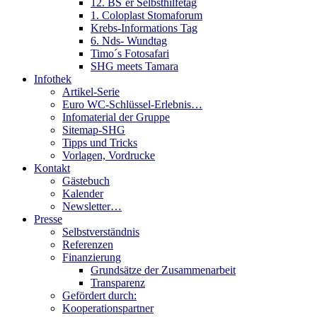
12. BS´er Selbsthilfetag
1. Coloplast Stomaforum
Krebs-Informations Tag
6. Nds- Wundtag
Timo´s Fotosafari
SHG meets Tamara
Infothek
Artikel-Serie
Euro WC-Schlüssel-Erlebnis…
Infomaterial der Gruppe
Sitemap-SHG
Tipps und Tricks
Vorlagen, Vordrucke
Kontakt
Gästebuch
Kalender
Newsletter…
Presse
Selbstverständnis
Referenzen
Finanzierung
Grundsätze der Zusammenarbeit
Transparenz
Gefördert durch:
Kooperationspartner