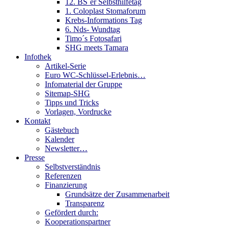
12. BS´er Selbsthilfetag
1. Coloplast Stomaforum
Krebs-Informations Tag
6. Nds- Wundtag
Timo´s Fotosafari
SHG meets Tamara
Infothek
Artikel-Serie
Euro WC-Schlüssel-Erlebnis…
Infomaterial der Gruppe
Sitemap-SHG
Tipps und Tricks
Vorlagen, Vordrucke
Kontakt
Gästebuch
Kalender
Newsletter…
Presse
Selbstverständnis
Referenzen
Finanzierung
Grundsätze der Zusammenarbeit
Transparenz
Gefördert durch:
Kooperationspartner