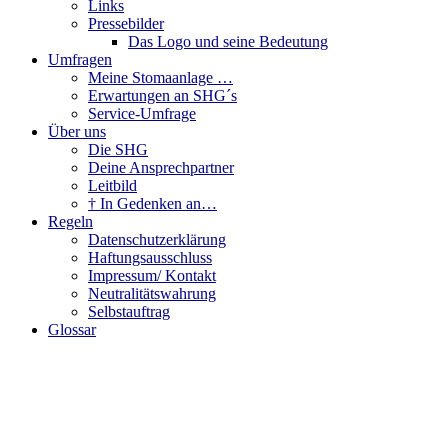
Links
Pressebilder
Das Logo und seine Bedeutung
Umfragen
Meine Stomaanlage …
Erwartungen an SHG´s
Service-Umfrage
Über uns
Die SHG
Deine Ansprechpartner
Leitbild
† In Gedenken an…
Regeln
Datenschutzerklärung
Haftungsausschluss
Impressum/ Kontakt
Neutralitätswahrung
Selbstauftrag
Glossar