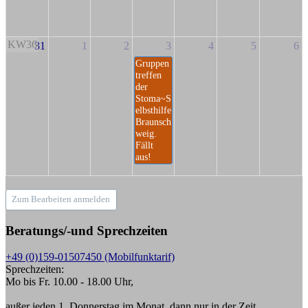
KW36
31
1
2
3
4
5
6
Gruppen
treffen
der
Stoma~S
elbsthilfe
Braunsch
weig.
Fällt
aus!
Zum Bearbeiten anmelden
Beratungs/-und Sprechzeiten
+49 (0)159-01507450 (Mobilfunktarif)
Sprechzeiten:
Mo bis Fr. 10.00 - 18.00 Uhr,
außer jeden 1. Donnerstag im Monat, dann nur in der Zeit