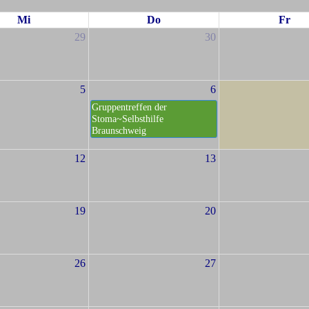
Mi
Do
Fr
29
30
5
6
Gruppentreffen der
Stoma~Selbsthilfe
Braunschweig
12
13
19
20
26
27