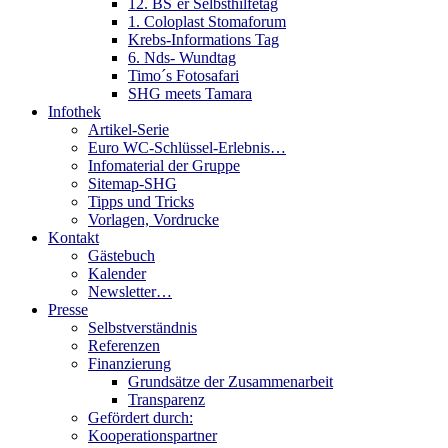
12. BS´er Selbsthilfetag
1. Coloplast Stomaforum
Krebs-Informations Tag
6. Nds- Wundtag
Timo´s Fotosafari
SHG meets Tamara
Infothek
Artikel-Serie
Euro WC-Schlüssel-Erlebnis…
Infomaterial der Gruppe
Sitemap-SHG
Tipps und Tricks
Vorlagen, Vordrucke
Kontakt
Gästebuch
Kalender
Newsletter…
Presse
Selbstverständnis
Referenzen
Finanzierung
Grundsätze der Zusammenarbeit
Transparenz
Gefördert durch:
Kooperationspartner