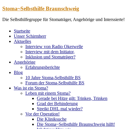
Zum
Stoma~Selbsthilfe Braunschweig
Inhalt
springen
Die Selbsthilfegruppe für Stomaträger, Angehörige und Interssierte!
Startseite
Unser Schirmherr
Aktuelles
Interview von Radio Okerwelle
Interview mit dem Initiator,
Inklusion und Stomaträger?
Angehörige
Erfahrungsberichte
Blog
10 Jahre Stoma-Selbsthilfe BS
Forum der Stoma-Selbsthilfe BS
Was ist ein Stoma?
Leben mit einem Stoma?
Gerade bei Hitze gilt: Trinken, Trinken
Grad der Behinderung
Streikt DHL mal wieder?
Vor der Operation!
Die Kliniksuche
Die Stoma~Selbsthilfe Braunschweig hilft!