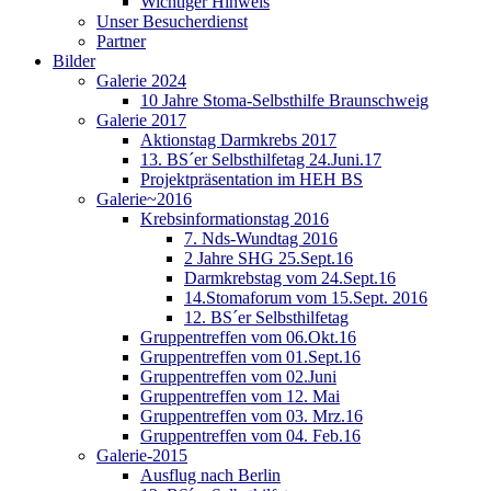
Wichtiger Hinweis
Unser Besucherdienst
Partner
Bilder
Galerie 2024
10 Jahre Stoma-Selbsthilfe Braunschweig
Galerie 2017
Aktionstag Darmkrebs 2017
13. BS´er Selbsthilfetag 24.Juni.17
Projektpräsentation im HEH BS
Galerie~2016
Krebsinformationstag 2016
7. Nds-Wundtag 2016
2 Jahre SHG 25.Sept.16
Darmkrebstag vom 24.Sept.16
14.Stomaforum vom 15.Sept. 2016
12. BS´er Selbsthilfetag
Gruppentreffen vom 06.Okt.16
Gruppentreffen vom 01.Sept.16
Gruppentreffen vom 02.Juni
Gruppentreffen vom 12. Mai
Gruppentreffen vom 03. Mrz.16
Gruppentreffen vom 04. Feb.16
Galerie-2015
Ausflug nach Berlin