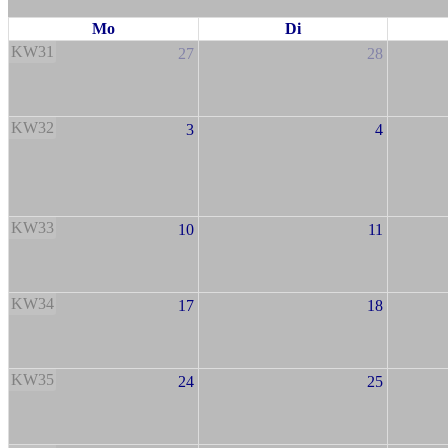
Mo
Di
KW31
27
28
KW32
3
4
KW33
10
11
KW34
17
18
KW35
24
25