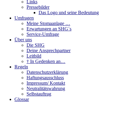
Links
Pressebilder
Das Logo und seine Bedeutung
Umfragen
Meine Stomaanlage …
Erwartungen an SHG´s
Service-Umfrage
Über uns
Die SHG
Deine Ansprechpartner
Leitbild
† In Gedenken an…
Regeln
Datenschutzerklärung
Haftungsausschluss
Impressum/ Kontakt
Neutralitätswahrung
Selbstauftrag
Glossar