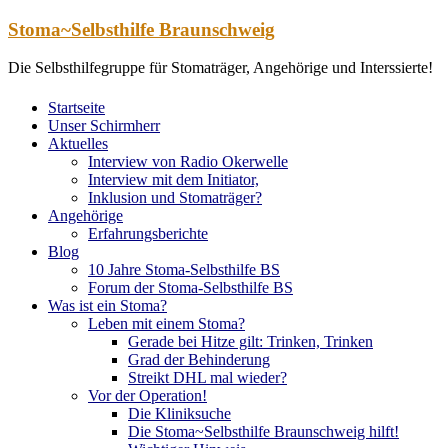
Zum
Stoma~Selbsthilfe Braunschweig
Inhalt
springen
Die Selbsthilfegruppe für Stomaträger, Angehörige und Interssierte!
Startseite
Unser Schirmherr
Aktuelles
Interview von Radio Okerwelle
Interview mit dem Initiator,
Inklusion und Stomaträger?
Angehörige
Erfahrungsberichte
Blog
10 Jahre Stoma-Selbsthilfe BS
Forum der Stoma-Selbsthilfe BS
Was ist ein Stoma?
Leben mit einem Stoma?
Gerade bei Hitze gilt: Trinken, Trinken
Grad der Behinderung
Streikt DHL mal wieder?
Vor der Operation!
Die Kliniksuche
Die Stoma~Selbsthilfe Braunschweig hilft!