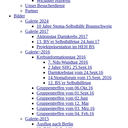
Wichtiger Hinweis
Unser Besucherdienst
Partner
Bilder
Galerie 2024
10 Jahre Stoma-Selbsthilfe Braunschweig
Galerie 2017
Aktionstag Darmkrebs 2017
13. BS´er Selbsthilfetag 24.Juni.17
Projektpräsentation im HEH BS
Galerie~2016
Krebsinformationstag 2016
7. Nds-Wundtag 2016
2 Jahre SHG 25.Sept.16
Darmkrebstag vom 24.Sept.16
14.Stomaforum vom 15.Sept. 2016
12. BS´er Selbsthilfetag
Gruppentreffen vom 06.Okt.16
Gruppentreffen vom 01.Sept.16
Gruppentreffen vom 02.Juni
Gruppentreffen vom 12. Mai
Gruppentreffen vom 03. Mrz.16
Gruppentreffen vom 04. Feb.16
Galerie-2015
Ausflug nach Berlin