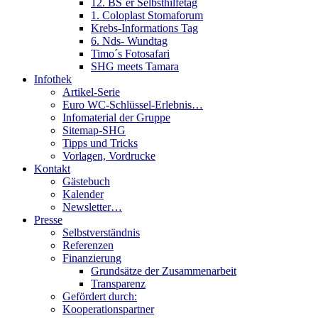
12. BS´er Selbsthilfetag
1. Coloplast Stomaforum
Krebs-Informations Tag
6. Nds- Wundtag
Timo´s Fotosafari
SHG meets Tamara
Infothek
Artikel-Serie
Euro WC-Schlüssel-Erlebnis…
Infomaterial der Gruppe
Sitemap-SHG
Tipps und Tricks
Vorlagen, Vordrucke
Kontakt
Gästebuch
Kalender
Newsletter…
Presse
Selbstverständnis
Referenzen
Finanzierung
Grundsätze der Zusammenarbeit
Transparenz
Gefördert durch:
Kooperationspartner