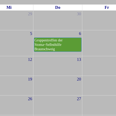
Mi
Do
Fr
29
30
5
6
Gruppentreffen der
Stoma~Selbsthilfe
Braunschweig
12
13
19
20
26
27