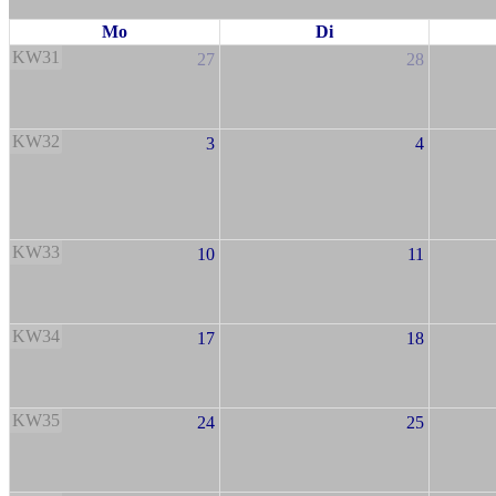
Mo
Di
KW31
27
28
KW32
3
4
KW33
10
11
KW34
17
18
KW35
24
25