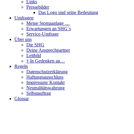
Links
Pressebilder
Das Logo und seine Bedeutung
Umfragen
Meine Stomaanlage …
Erwartungen an SHG´s
Service-Umfrage
Über uns
Die SHG
Deine Ansprechpartner
Leitbild
† In Gedenken an…
Regeln
Datenschutzerklärung
Haftungsausschluss
Impressum/ Kontakt
Neutralitätswahrung
Selbstauftrag
Glossar