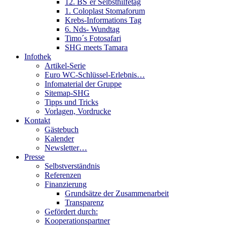
12. BS´er Selbsthilfetag
1. Coloplast Stomaforum
Krebs-Informations Tag
6. Nds- Wundtag
Timo´s Fotosafari
SHG meets Tamara
Infothek
Artikel-Serie
Euro WC-Schlüssel-Erlebnis…
Infomaterial der Gruppe
Sitemap-SHG
Tipps und Tricks
Vorlagen, Vordrucke
Kontakt
Gästebuch
Kalender
Newsletter…
Presse
Selbstverständnis
Referenzen
Finanzierung
Grundsätze der Zusammenarbeit
Transparenz
Gefördert durch:
Kooperationspartner