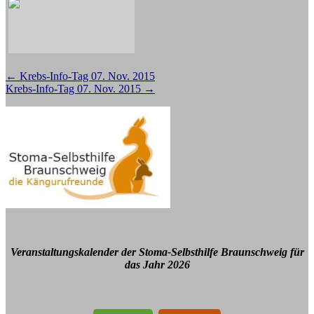
Beitragsnavigation
←
Krebs-Info-Tag 07. Nov. 2015
Krebs-Info-Tag 07. Nov. 2015
→
Veranstaltungskalender der Stoma-Selbsthilfe Braunschweig für
das Jahr 2026