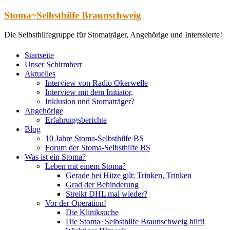
Zum
Stoma~Selbsthilfe Braunschweig
Inhalt
springen
Die Selbsthilfegruppe für Stomaträger, Angehörige und Interssierte!
Startseite
Unser Schirmherr
Aktuelles
Interview von Radio Okerwelle
Interview mit dem Initiator,
Inklusion und Stomaträger?
Angehörige
Erfahrungsberichte
Blog
10 Jahre Stoma-Selbsthilfe BS
Forum der Stoma-Selbsthilfe BS
Was ist ein Stoma?
Leben mit einem Stoma?
Gerade bei Hitze gilt: Trinken, Trinken
Grad der Behinderung
Streikt DHL mal wieder?
Vor der Operation!
Die Kliniksuche
Die Stoma~Selbsthilfe Braunschweig hilft!