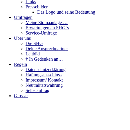
Links
Pressebilder
Das Logo und seine Bedeutung
Umfragen
Meine Stomaanlage …
Erwartungen an SHG´s
Service-Umfrage
Über uns
Die SHG
Deine Ansprechpartner
Leitbild
† In Gedenken an…
Regeln
Datenschutzerklärung
Haftungsausschluss
Impressum/ Kontakt
Neutralitätswahrung
Selbstauftrag
Glossar