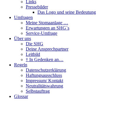
Links
Pressebilder
Das Logo und seine Bedeutung
Umfragen
Meine Stomaanlage …
Erwartungen an SHG´s
Service-Umfrage
Über uns
Die SHG
Deine Ansprechpartner
Leitbild
† In Gedenken an…
Regeln
Datenschutzerklärung
Haftungsausschluss
Impressum/ Kontakt
Neutralitätswahrung
Selbstauftrag
Glossar