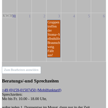
KW36
31
1
2
3
4
5
6
Gruppen
treffen
der
Stoma~S
elbsthilfe
Braunsch
weig.
Fällt
aus!
Zum Bearbeiten anmelden
Beratungs/-und Sprechzeiten
+49 (0)159-01507450 (Mobilfunktarif)
Sprechzeiten:
Mo bis Fr. 10.00 - 18.00 Uhr,
außer jeden 1. Donnerstag im Monat, dann nur in der Zeit