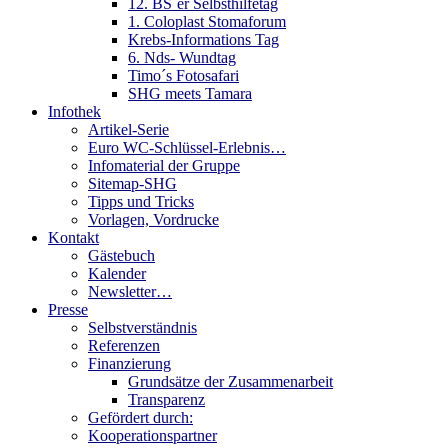
12. BS´er Selbsthilfetag
1. Coloplast Stomaforum
Krebs-Informations Tag
6. Nds- Wundtag
Timo´s Fotosafari
SHG meets Tamara
Infothek
Artikel-Serie
Euro WC-Schlüssel-Erlebnis…
Infomaterial der Gruppe
Sitemap-SHG
Tipps und Tricks
Vorlagen, Vordrucke
Kontakt
Gästebuch
Kalender
Newsletter…
Presse
Selbstverständnis
Referenzen
Finanzierung
Grundsätze der Zusammenarbeit
Transparenz
Gefördert durch:
Kooperationspartner