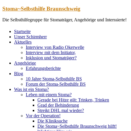
Zum
Stoma~Selbsthilfe Braunschweig
Inhalt
springen
Die Selbsthilfegruppe für Stomaträger, Angehörige und Interssierte!
Startseite
Unser Schirmherr
Aktuelles
Interview von Radio Okerwelle
Interview mit dem Initiator,
Inklusion und Stomaträger?
Angehörige
Erfahrungsberichte
Blog
10 Jahre Stoma-Selbsthilfe BS
Forum der Stoma-Selbsthilfe BS
Was ist ein Stoma?
Leben mit einem Stoma?
Gerade bei Hitze gilt: Trinken, Trinken
Grad der Behinderung
Streikt DHL mal wieder?
Vor der Operation!
Die Kliniksuche
Die Stoma~Selbsthilfe Braunschweig hilft!