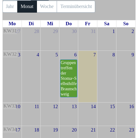
Jahr
Monat
Woche
Terminübersicht
Mo
Di
Mi
Do
Fr
Sa
So
KW31
27
28
29
30
31
1
2
KW32
3
4
5
6
7
8
9
Gruppen
treffen
der
Stoma~S
elbsthilfe
Braunsch
weig
KW33
10
11
12
13
14
15
16
KW34
17
18
19
20
21
22
23