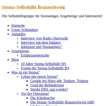
Zum
Stoma~Selbsthilfe Braunschweig
Inhalt
springen
Die Selbsthilfegruppe für Stomaträger, Angehörige und Interssierte!
Startseite
Unser Schirmherr
Aktuelles
Interview von Radio Okerwelle
Interview mit dem Initiator,
Inklusion und Stomaträger?
Angehörige
Erfahrungsberichte
Blog
10 Jahre Stoma-Selbsthilfe BS
Forum der Stoma-Selbsthilfe BS
Was ist ein Stoma?
Leben mit einem Stoma?
Gerade bei Hitze gilt: Trinken, Trinken
Grad der Behinderung
Streikt DHL mal wieder?
Vor der Operation!
Die Kliniksuche
Die Stoma~Selbsthilfe Braunschweig hilft!