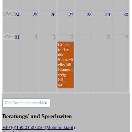
KW35
24
25
26
27
28
29
30
KW36
31
1
2
3
4
5
6
Gruppen
treffen
der
Stoma~S
elbsthilfe
Braunsch
weig.
Fällt
aus!
Zum Bearbeiten anmelden
Beratungs/-und Sprechzeiten
+49 (0)159-01507450 (Mobilfunktarif)