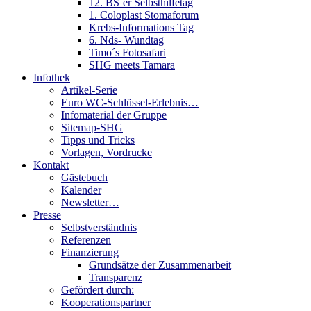
12. BS´er Selbsthilfetag
1. Coloplast Stomaforum
Krebs-Informations Tag
6. Nds- Wundtag
Timo´s Fotosafari
SHG meets Tamara
Infothek
Artikel-Serie
Euro WC-Schlüssel-Erlebnis…
Infomaterial der Gruppe
Sitemap-SHG
Tipps und Tricks
Vorlagen, Vordrucke
Kontakt
Gästebuch
Kalender
Newsletter…
Presse
Selbstverständnis
Referenzen
Finanzierung
Grundsätze der Zusammenarbeit
Transparenz
Gefördert durch:
Kooperationspartner