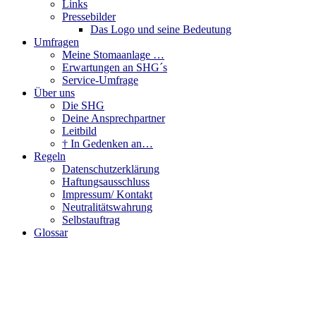
Links
Pressebilder
Das Logo und seine Bedeutung
Umfragen
Meine Stomaanlage …
Erwartungen an SHG´s
Service-Umfrage
Über uns
Die SHG
Deine Ansprechpartner
Leitbild
† In Gedenken an…
Regeln
Datenschutzerklärung
Haftungsausschluss
Impressum/ Kontakt
Neutralitätswahrung
Selbstauftrag
Glossar