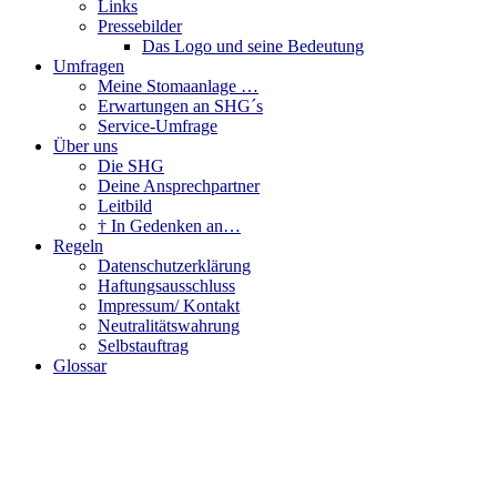
Links
Pressebilder
Das Logo und seine Bedeutung
Umfragen
Meine Stomaanlage …
Erwartungen an SHG´s
Service-Umfrage
Über uns
Die SHG
Deine Ansprechpartner
Leitbild
† In Gedenken an…
Regeln
Datenschutzerklärung
Haftungsausschluss
Impressum/ Kontakt
Neutralitätswahrung
Selbstauftrag
Glossar