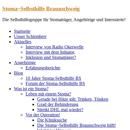
Zum
Stoma~Selbsthilfe Braunschweig
Inhalt
springen
Die Selbsthilfegruppe für Stomaträger, Angehörige und Interssierte!
Startseite
Unser Schirmherr
Aktuelles
Interview von Radio Okerwelle
Interview mit dem Initiator,
Inklusion und Stomaträger?
Angehörige
Erfahrungsberichte
Blog
10 Jahre Stoma-Selbsthilfe BS
Forum der Stoma-Selbsthilfe BS
Was ist ein Stoma?
Leben mit einem Stoma?
Gerade bei Hitze gilt: Trinken, Trinken
Grad der Behinderung
Streikt DHL mal wieder?
Vor der Operation!
Die Kliniksuche
Die Stoma~Selbsthilfe Braunschweig hilft!