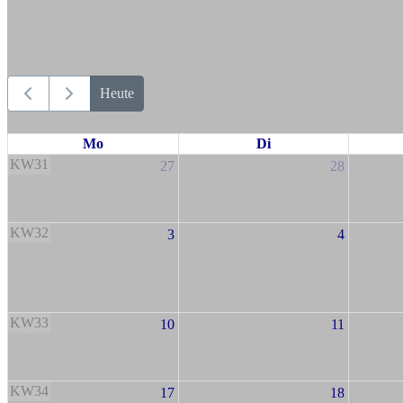
Heute
Mo
Di
KW31
27
28
KW32
3
4
KW33
10
11
KW34
17
18