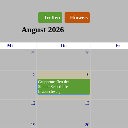
Treffen
Hinweis
August 2026
Mi
Do
Fr
29
30
5
6
Gruppentreffen der
Stoma~Selbsthilfe
Braunschweig
12
13
19
20