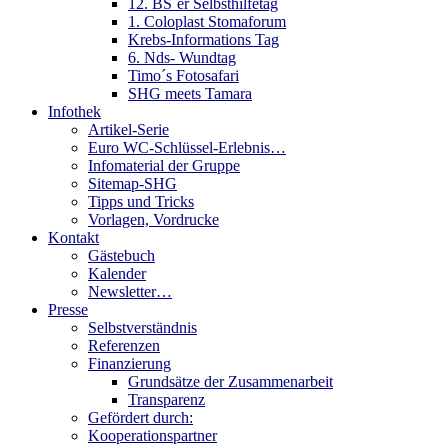
12. BS´er Selbsthilfetag
1. Coloplast Stomaforum
Krebs-Informations Tag
6. Nds- Wundtag
Timo´s Fotosafari
SHG meets Tamara
Infothek
Artikel-Serie
Euro WC-Schlüssel-Erlebnis…
Infomaterial der Gruppe
Sitemap-SHG
Tipps und Tricks
Vorlagen, Vordrucke
Kontakt
Gästebuch
Kalender
Newsletter…
Presse
Selbstverständnis
Referenzen
Finanzierung
Grundsätze der Zusammenarbeit
Transparenz
Gefördert durch:
Kooperationspartner