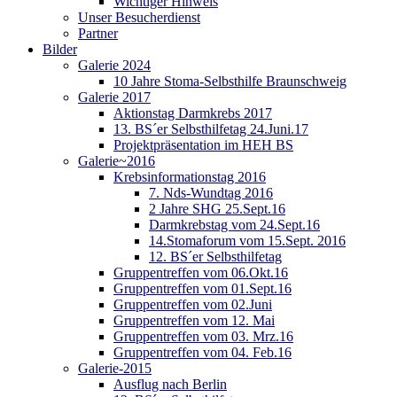
Wichtiger Hinweis
Unser Besucherdienst
Partner
Bilder
Galerie 2024
10 Jahre Stoma-Selbsthilfe Braunschweig
Galerie 2017
Aktionstag Darmkrebs 2017
13. BS´er Selbsthilfetag 24.Juni.17
Projektpräsentation im HEH BS
Galerie~2016
Krebsinformationstag 2016
7. Nds-Wundtag 2016
2 Jahre SHG 25.Sept.16
Darmkrebstag vom 24.Sept.16
14.Stomaforum vom 15.Sept. 2016
12. BS´er Selbsthilfetag
Gruppentreffen vom 06.Okt.16
Gruppentreffen vom 01.Sept.16
Gruppentreffen vom 02.Juni
Gruppentreffen vom 12. Mai
Gruppentreffen vom 03. Mrz.16
Gruppentreffen vom 04. Feb.16
Galerie-2015
Ausflug nach Berlin