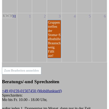
KW36
31
1
2
3
4
5
6
Gruppen
treffen
der
Stoma~S
elbsthilfe
Braunsch
weig.
Fällt
aus!
Zum Bearbeiten anmelden
Beratungs/-und Sprechzeiten
+49 (0)159-01507450 (Mobilfunktarif)
Sprechzeiten:
Mo bis Fr. 10.00 - 18.00 Uhr,
außer jeden 1. Donnerstag im Monat, dann nur in der Zeit