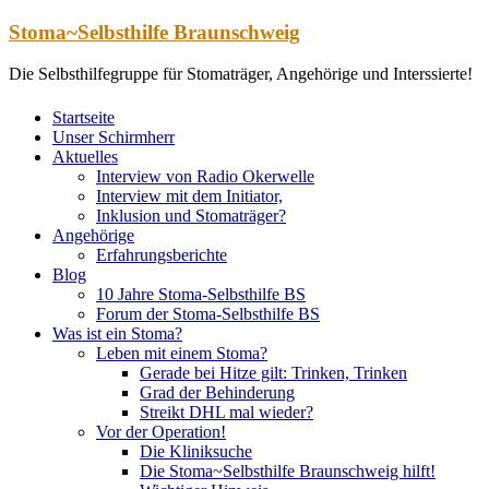
Zum
Stoma~Selbsthilfe Braunschweig
Inhalt
springen
Die Selbsthilfegruppe für Stomaträger, Angehörige und Interssierte!
Startseite
Unser Schirmherr
Aktuelles
Interview von Radio Okerwelle
Interview mit dem Initiator,
Inklusion und Stomaträger?
Angehörige
Erfahrungsberichte
Blog
10 Jahre Stoma-Selbsthilfe BS
Forum der Stoma-Selbsthilfe BS
Was ist ein Stoma?
Leben mit einem Stoma?
Gerade bei Hitze gilt: Trinken, Trinken
Grad der Behinderung
Streikt DHL mal wieder?
Vor der Operation!
Die Kliniksuche
Die Stoma~Selbsthilfe Braunschweig hilft!