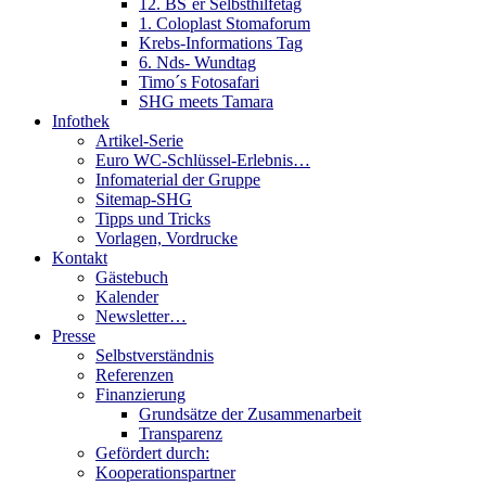
12. BS´er Selbsthilfetag
1. Coloplast Stomaforum
Krebs-Informations Tag
6. Nds- Wundtag
Timo´s Fotosafari
SHG meets Tamara
Infothek
Artikel-Serie
Euro WC-Schlüssel-Erlebnis…
Infomaterial der Gruppe
Sitemap-SHG
Tipps und Tricks
Vorlagen, Vordrucke
Kontakt
Gästebuch
Kalender
Newsletter…
Presse
Selbstverständnis
Referenzen
Finanzierung
Grundsätze der Zusammenarbeit
Transparenz
Gefördert durch:
Kooperationspartner