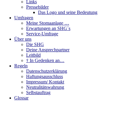
Links
Pressebilder
Das Logo und seine Bedeutung
Umfragen
Meine Stomaanlage …
Erwartungen an SHG´s
Service-Umfrage
Über uns
Die SHG
Deine Ansprechpartner
Leitbild
† In Gedenken an…
Regeln
Datenschutzerklärung
Haftungsausschluss
Impressum/ Kontakt
Neutralitätswahrung
Selbstauftrag
Glossar