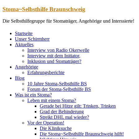
Zum
Stoma~Selbsthilfe Braunschweig
Inhalt
springen
Die Selbsthilfegruppe für Stomaträger, Angehörige und Interssierte!
Startseite
Unser Schirmherr
Aktuelles
Interview von Radio Okerwelle
Interview mit dem Initiator,
Inklusion und Stomaträger?
Angehörige
Erfahrungsberichte
Blog
10 Jahre Stoma-Selbsthilfe BS
Forum der Stoma-Selbsthilfe BS
Was ist ein Stoma?
Leben mit einem Stoma?
Gerade bei Hitze gilt: Trinken, Trinken
Grad der Behinderung
Streikt DHL mal wieder?
Vor der Operation!
Die Kliniksuche
Die Stoma~Selbsthilfe Braunschweig hilft!