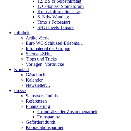
12. BS´er Selbsthilfetag
1. Coloplast Stomaforum
Krebs-Informations Tag
6. Nds- Wundtag
Timo´s Fotosafari
SHG meets Tamara
Infothek
Artikel-Serie
Euro WC-Schlüssel-Erlebnis…
Infomaterial der Gruppe
Sitemap-SHG
Tipps und Tricks
Vorlagen, Vordrucke
Kontakt
Gästebuch
Kalender
Newsletter…
Presse
Selbstverständnis
Referenzen
Finanzierung
Grundsätze der Zusammenarbeit
Transparenz
Gefördert durch:
Kooperationspartner