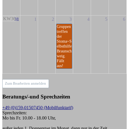
KW36
31
1
2
3
4
5
6
Gruppen
treffen
der
Stoma~S
elbsthilfe
Braunsch
weig.
Fällt
aus!
Zum Bearbeiten anmelden
Beratungs/-und Sprechzeiten
+49 (0)159-01507450 (Mobilfunktarif)
Sprechzeiten:
Mo bis Fr. 10.00 - 18.00 Uhr,
außer jeden 1. Donnerstag im Monat, dann nur in der Zeit