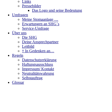
Links
Pressebilder
Das Logo und seine Bedeutung
Umfragen
Meine Stomaanlage …
Erwartungen an SHG´s
Service-Umfrage
Über uns
Die SHG
Deine Ansprechpartner
Leitbild
† In Gedenken an…
Regeln
Datenschutzerklärung
Haftungsausschluss
Impressum/ Kontakt
Neutralitätswahrung
Selbstauftrag
Glossar