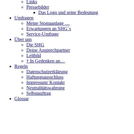
Links
Pressebilder
Das Logo und seine Bedeutung
Umfragen
Meine Stomaanlage …
Erwartungen an SHG´s
Service-Umfrage
Über uns
Die SHG
Deine Ansprechpartner
Leitbild
† In Gedenken an…
Regeln
Datenschutzerklärung
Haftungsausschluss
Impressum/ Kontakt
Neutralitätswahrung
Selbstauftrag
Glossar