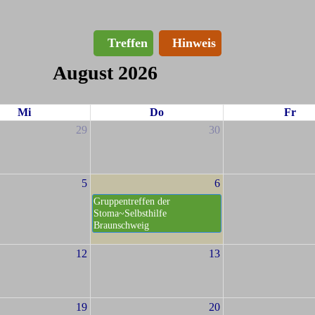
Treffen
Hinweis
August 2026
Mi
Do
Fr
29
30
5
6
Gruppentreffen der
Stoma~Selbsthilfe
Braunschweig
12
13
19
20