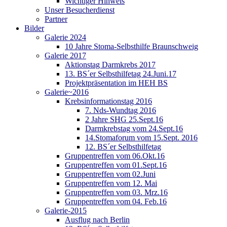
Wichtiger Hinweis
Unser Besucherdienst
Partner
Bilder
Galerie 2024
10 Jahre Stoma-Selbsthilfe Braunschweig
Galerie 2017
Aktionstag Darmkrebs 2017
13. BS´er Selbsthilfetag 24.Juni.17
Projektpräsentation im HEH BS
Galerie~2016
Krebsinformationstag 2016
7. Nds-Wundtag 2016
2 Jahre SHG 25.Sept.16
Darmkrebstag vom 24.Sept.16
14.Stomaforum vom 15.Sept. 2016
12. BS´er Selbsthilfetag
Gruppentreffen vom 06.Okt.16
Gruppentreffen vom 01.Sept.16
Gruppentreffen vom 02.Juni
Gruppentreffen vom 12. Mai
Gruppentreffen vom 03. Mrz.16
Gruppentreffen vom 04. Feb.16
Galerie-2015
Ausflug nach Berlin