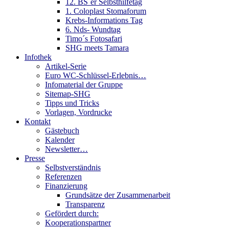
12. BS´er Selbsthilfetag
1. Coloplast Stomaforum
Krebs-Informations Tag
6. Nds- Wundtag
Timo´s Fotosafari
SHG meets Tamara
Infothek
Artikel-Serie
Euro WC-Schlüssel-Erlebnis…
Infomaterial der Gruppe
Sitemap-SHG
Tipps und Tricks
Vorlagen, Vordrucke
Kontakt
Gästebuch
Kalender
Newsletter…
Presse
Selbstverständnis
Referenzen
Finanzierung
Grundsätze der Zusammenarbeit
Transparenz
Gefördert durch:
Kooperationspartner