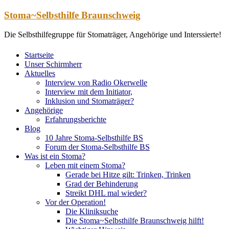
Zum
Stoma~Selbsthilfe Braunschweig
Inhalt
springen
Die Selbsthilfegruppe für Stomaträger, Angehörige und Interssierte!
Startseite
Unser Schirmherr
Aktuelles
Interview von Radio Okerwelle
Interview mit dem Initiator,
Inklusion und Stomaträger?
Angehörige
Erfahrungsberichte
Blog
10 Jahre Stoma-Selbsthilfe BS
Forum der Stoma-Selbsthilfe BS
Was ist ein Stoma?
Leben mit einem Stoma?
Gerade bei Hitze gilt: Trinken, Trinken
Grad der Behinderung
Streikt DHL mal wieder?
Vor der Operation!
Die Kliniksuche
Die Stoma~Selbsthilfe Braunschweig hilft!