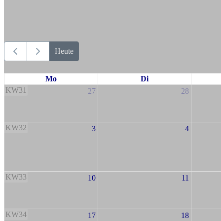
Heute
Mo
Di
KW31
27
28
KW32
3
4
KW33
10
11
KW34
17
18