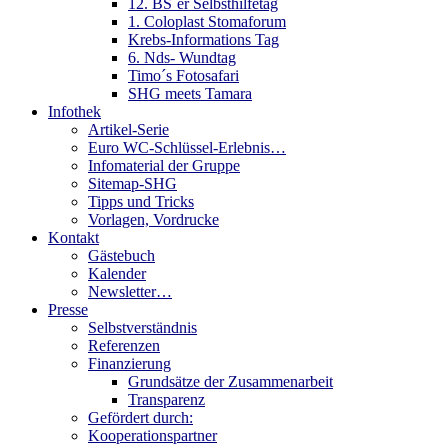
12. BS´er Selbsthilfetag
1. Coloplast Stomaforum
Krebs-Informations Tag
6. Nds- Wundtag
Timo´s Fotosafari
SHG meets Tamara
Infothek
Artikel-Serie
Euro WC-Schlüssel-Erlebnis…
Infomaterial der Gruppe
Sitemap-SHG
Tipps und Tricks
Vorlagen, Vordrucke
Kontakt
Gästebuch
Kalender
Newsletter…
Presse
Selbstverständnis
Referenzen
Finanzierung
Grundsätze der Zusammenarbeit
Transparenz
Gefördert durch:
Kooperationspartner