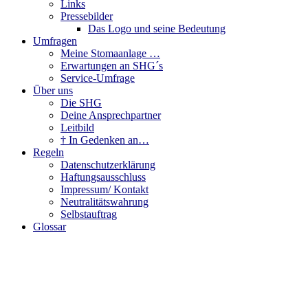
Links
Pressebilder
Das Logo und seine Bedeutung
Umfragen
Meine Stomaanlage …
Erwartungen an SHG´s
Service-Umfrage
Über uns
Die SHG
Deine Ansprechpartner
Leitbild
† In Gedenken an…
Regeln
Datenschutzerklärung
Haftungsausschluss
Impressum/ Kontakt
Neutralitätswahrung
Selbstauftrag
Glossar