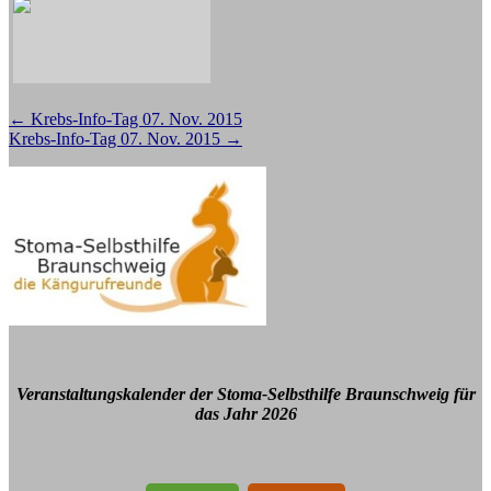
Beitragsnavigation
←
Krebs-Info-Tag 07. Nov. 2015
Krebs-Info-Tag 07. Nov. 2015
→
Veranstaltungskalender der Stoma-Selbsthilfe Braunschweig für
das Jahr 2026