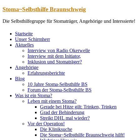
Zum
Stoma~Selbsthilfe Braunschweig
Inhalt
springen
Die Selbsthilfegruppe für Stomaträger, Angehörige und Interssierte!
Startseite
Unser Schirmherr
Aktuelles
Interview von Radio Okerwelle
Interview mit dem Initiator,
Inklusion und Stomaträger?
Angehörige
Erfahrungsberichte
Blog
10 Jahre Stoma-Selbsthilfe BS
Forum der Stoma-Selbsthilfe BS
Was ist ein Stoma?
Leben mit einem Stoma?
Gerade bei Hitze gilt: Trinken, Trinken
Grad der Behinderung
Streikt DHL mal wieder?
Vor der Operation!
Die Kliniksuche
Die Stoma~Selbsthilfe Braunschweig hilft!