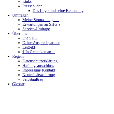
Links
Pressebilder
Das Logo und seine Bedeutung
Umfragen
Meine Stomaanlage …
Erwartungen an SHG´s
Service-Umfrage
Über uns
Die SHG
Deine Ansprechpartner
Leitbild
† In Gedenken an…
Regeln
Datenschutzerklärung
Haftungsausschluss
Impressum/ Kontakt
Neutralitätswahrung
Selbstauftrag
Glossar