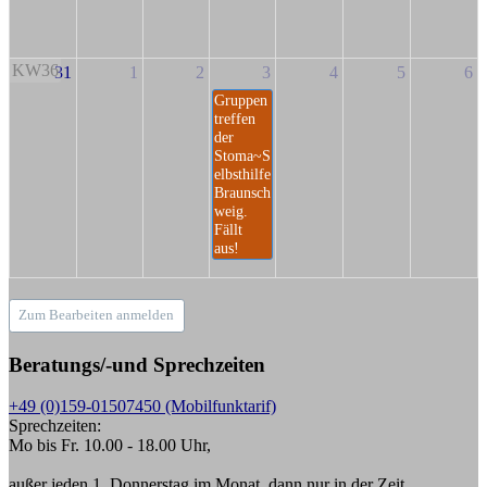
KW36
31
1
2
3
4
5
6
Gruppen
treffen
der
Stoma~S
elbsthilfe
Braunsch
weig.
Fällt
aus!
Zum Bearbeiten anmelden
Beratungs/-und Sprechzeiten
+49 (0)159-01507450 (Mobilfunktarif)
Sprechzeiten:
Mo bis Fr. 10.00 - 18.00 Uhr,
außer jeden 1. Donnerstag im Monat, dann nur in der Zeit