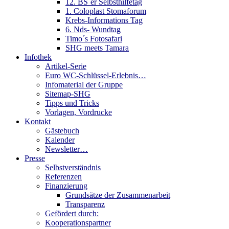
12. BS´er Selbsthilfetag
1. Coloplast Stomaforum
Krebs-Informations Tag
6. Nds- Wundtag
Timo´s Fotosafari
SHG meets Tamara
Infothek
Artikel-Serie
Euro WC-Schlüssel-Erlebnis…
Infomaterial der Gruppe
Sitemap-SHG
Tipps und Tricks
Vorlagen, Vordrucke
Kontakt
Gästebuch
Kalender
Newsletter…
Presse
Selbstverständnis
Referenzen
Finanzierung
Grundsätze der Zusammenarbeit
Transparenz
Gefördert durch:
Kooperationspartner