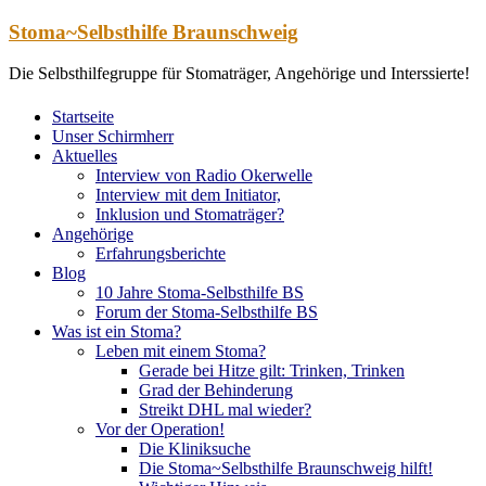
Zum
Stoma~Selbsthilfe Braunschweig
Inhalt
springen
Die Selbsthilfegruppe für Stomaträger, Angehörige und Interssierte!
Startseite
Unser Schirmherr
Aktuelles
Interview von Radio Okerwelle
Interview mit dem Initiator,
Inklusion und Stomaträger?
Angehörige
Erfahrungsberichte
Blog
10 Jahre Stoma-Selbsthilfe BS
Forum der Stoma-Selbsthilfe BS
Was ist ein Stoma?
Leben mit einem Stoma?
Gerade bei Hitze gilt: Trinken, Trinken
Grad der Behinderung
Streikt DHL mal wieder?
Vor der Operation!
Die Kliniksuche
Die Stoma~Selbsthilfe Braunschweig hilft!