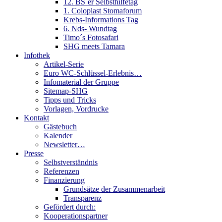
12. BS´er Selbsthilfetag
1. Coloplast Stomaforum
Krebs-Informations Tag
6. Nds- Wundtag
Timo´s Fotosafari
SHG meets Tamara
Infothek
Artikel-Serie
Euro WC-Schlüssel-Erlebnis…
Infomaterial der Gruppe
Sitemap-SHG
Tipps und Tricks
Vorlagen, Vordrucke
Kontakt
Gästebuch
Kalender
Newsletter…
Presse
Selbstverständnis
Referenzen
Finanzierung
Grundsätze der Zusammenarbeit
Transparenz
Gefördert durch:
Kooperationspartner