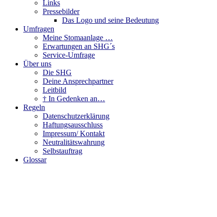
Links
Pressebilder
Das Logo und seine Bedeutung
Umfragen
Meine Stomaanlage …
Erwartungen an SHG´s
Service-Umfrage
Über uns
Die SHG
Deine Ansprechpartner
Leitbild
† In Gedenken an…
Regeln
Datenschutzerklärung
Haftungsausschluss
Impressum/ Kontakt
Neutralitätswahrung
Selbstauftrag
Glossar