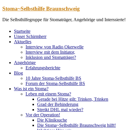
Zum
Stoma~Selbsthilfe Braunschweig
Inhalt
springen
Die Selbsthilfegruppe für Stomaträger, Angehörige und Interssierte!
Startseite
Unser Schirmherr
Aktuelles
Interview von Radio Okerwelle
Interview mit dem Initiator,
Inklusion und Stomaträger?
Angehörige
Erfahrungsberichte
Blog
10 Jahre Stoma-Selbsthilfe BS
Forum der Stoma-Selbsthilfe BS
Was ist ein Stoma?
Leben mit einem Stoma?
Gerade bei Hitze gilt: Trinken, Trinken
Grad der Behinderung
Streikt DHL mal wieder?
Vor der Operation!
Die Kliniksuche
Die Stoma~Selbsthilfe Braunschweig hilft!