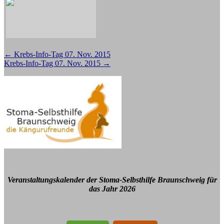
Beitragsnavigation
←
Krebs-Info-Tag 07. Nov. 2015
Krebs-Info-Tag 07. Nov. 2015
→
Veranstaltungskalender der Stoma-Selbsthilfe Braunschweig für
das Jahr 2026