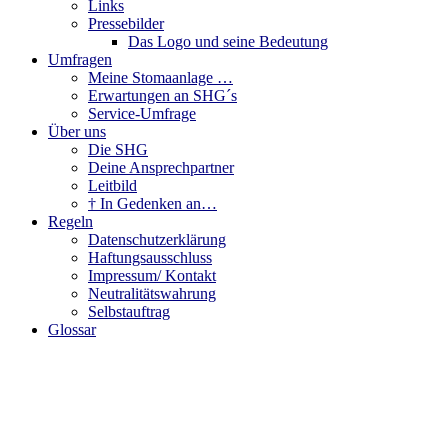
Links
Pressebilder
Das Logo und seine Bedeutung
Umfragen
Meine Stomaanlage …
Erwartungen an SHG´s
Service-Umfrage
Über uns
Die SHG
Deine Ansprechpartner
Leitbild
† In Gedenken an…
Regeln
Datenschutzerklärung
Haftungsausschluss
Impressum/ Kontakt
Neutralitätswahrung
Selbstauftrag
Glossar