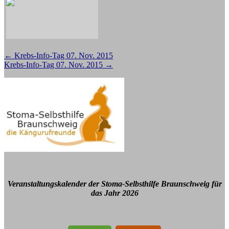
Beitragsnavigation
←
Krebs-Info-Tag 07. Nov. 2015
Krebs-Info-Tag 07. Nov. 2015
→
Veranstaltungskalender der Stoma-Selbsthilfe Braunschweig für
das Jahr 2026