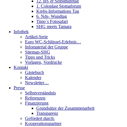
12. BS´er Selbsthilfetag
1. Coloplast Stomaforum
Krebs-Informations Tag
6. Nds- Wundtag
Timo´s Fotosafari
SHG meets Tamara
Infothek
Artikel-Serie
Euro WC-Schlüssel-Erlebnis…
Infomaterial der Gruppe
Sitemap-SHG
Tipps und Tricks
Vorlagen, Vordrucke
Kontakt
Gästebuch
Kalender
Newsletter…
Presse
Selbstverständnis
Referenzen
Finanzierung
Grundsätze der Zusammenarbeit
Transparenz
Gefördert durch:
Kooperationspartner