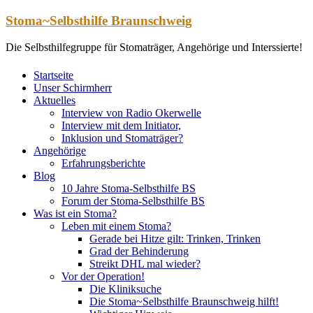
Zum
Stoma~Selbsthilfe Braunschweig
Inhalt
springen
Die Selbsthilfegruppe für Stomaträger, Angehörige und Interssierte!
Startseite
Unser Schirmherr
Aktuelles
Interview von Radio Okerwelle
Interview mit dem Initiator,
Inklusion und Stomaträger?
Angehörige
Erfahrungsberichte
Blog
10 Jahre Stoma-Selbsthilfe BS
Forum der Stoma-Selbsthilfe BS
Was ist ein Stoma?
Leben mit einem Stoma?
Gerade bei Hitze gilt: Trinken, Trinken
Grad der Behinderung
Streikt DHL mal wieder?
Vor der Operation!
Die Kliniksuche
Die Stoma~Selbsthilfe Braunschweig hilft!