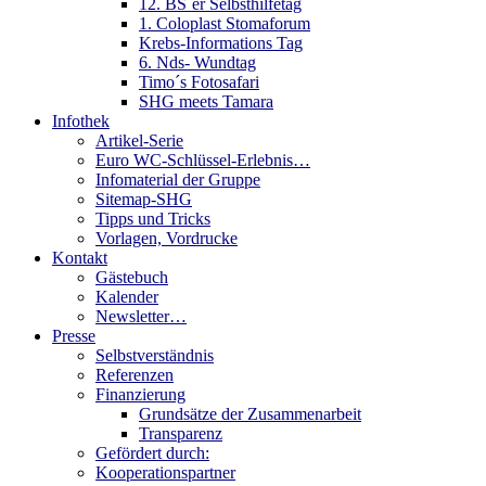
12. BS´er Selbsthilfetag
1. Coloplast Stomaforum
Krebs-Informations Tag
6. Nds- Wundtag
Timo´s Fotosafari
SHG meets Tamara
Infothek
Artikel-Serie
Euro WC-Schlüssel-Erlebnis…
Infomaterial der Gruppe
Sitemap-SHG
Tipps und Tricks
Vorlagen, Vordrucke
Kontakt
Gästebuch
Kalender
Newsletter…
Presse
Selbstverständnis
Referenzen
Finanzierung
Grundsätze der Zusammenarbeit
Transparenz
Gefördert durch:
Kooperationspartner