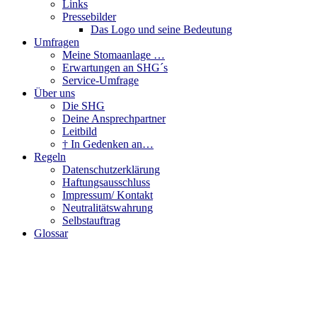
Links
Pressebilder
Das Logo und seine Bedeutung
Umfragen
Meine Stomaanlage …
Erwartungen an SHG´s
Service-Umfrage
Über uns
Die SHG
Deine Ansprechpartner
Leitbild
† In Gedenken an…
Regeln
Datenschutzerklärung
Haftungsausschluss
Impressum/ Kontakt
Neutralitätswahrung
Selbstauftrag
Glossar