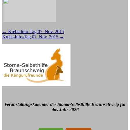
Beitragsnavigation
←
Krebs-Info-Tag 07. Nov. 2015
Krebs-Info-Tag 07. Nov. 2015
→
Veranstaltungskalender der Stoma-Selbsthilfe Braunschweig für
das Jahr 2026