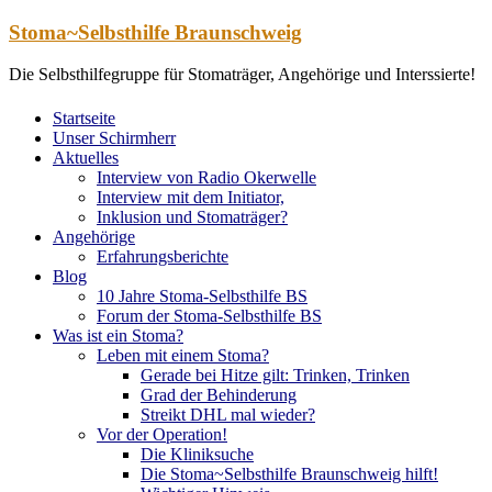
Zum
Stoma~Selbsthilfe Braunschweig
Inhalt
springen
Die Selbsthilfegruppe für Stomaträger, Angehörige und Interssierte!
Startseite
Unser Schirmherr
Aktuelles
Interview von Radio Okerwelle
Interview mit dem Initiator,
Inklusion und Stomaträger?
Angehörige
Erfahrungsberichte
Blog
10 Jahre Stoma-Selbsthilfe BS
Forum der Stoma-Selbsthilfe BS
Was ist ein Stoma?
Leben mit einem Stoma?
Gerade bei Hitze gilt: Trinken, Trinken
Grad der Behinderung
Streikt DHL mal wieder?
Vor der Operation!
Die Kliniksuche
Die Stoma~Selbsthilfe Braunschweig hilft!