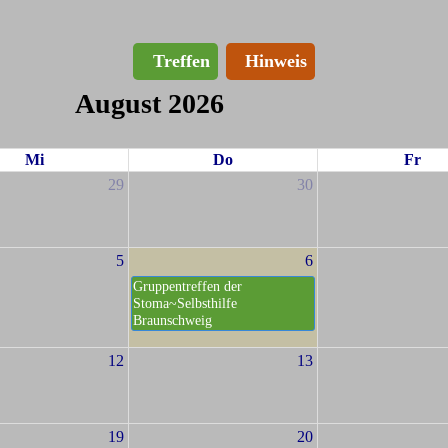
Treffen
Hinweis
August 2026
Mi
Do
Fr
29
30
5
6
Gruppentreffen der
Stoma~Selbsthilfe
Braunschweig
12
13
19
20