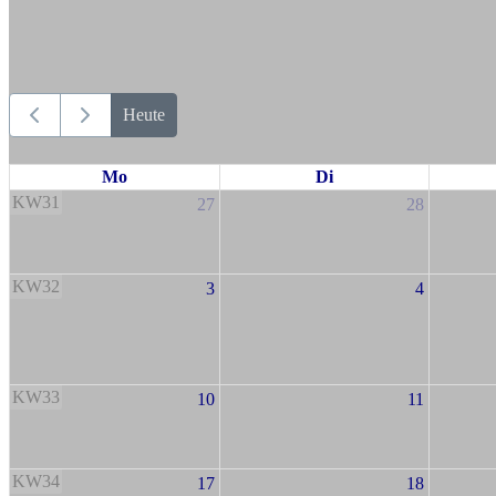
Heute
Mo
Di
KW31
27
28
KW32
3
4
KW33
10
11
KW34
17
18