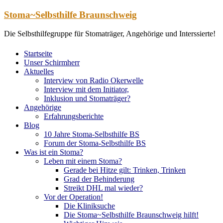
Zum
Stoma~Selbsthilfe Braunschweig
Inhalt
springen
Die Selbsthilfegruppe für Stomaträger, Angehörige und Interssierte!
Startseite
Unser Schirmherr
Aktuelles
Interview von Radio Okerwelle
Interview mit dem Initiator,
Inklusion und Stomaträger?
Angehörige
Erfahrungsberichte
Blog
10 Jahre Stoma-Selbsthilfe BS
Forum der Stoma-Selbsthilfe BS
Was ist ein Stoma?
Leben mit einem Stoma?
Gerade bei Hitze gilt: Trinken, Trinken
Grad der Behinderung
Streikt DHL mal wieder?
Vor der Operation!
Die Kliniksuche
Die Stoma~Selbsthilfe Braunschweig hilft!