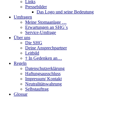
Links
Pressebilder
Das Logo und seine Bedeutung
Umfragen
Meine Stomaanlage …
Erwartungen an SHG´s
Service-Umfrage
Über uns
Die SHG
Deine Ansprechpartner
Leitbild
† In Gedenken an…
Regeln
Datenschutzerklärung
Haftungsausschluss
Impressum/ Kontakt
Neutralitätswahrung
Selbstauftrag
Glossar