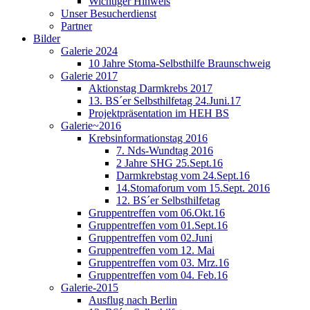
Wichtiger Hinweis
Unser Besucherdienst
Partner
Bilder
Galerie 2024
10 Jahre Stoma-Selbsthilfe Braunschweig
Galerie 2017
Aktionstag Darmkrebs 2017
13. BS´er Selbsthilfetag 24.Juni.17
Projektpräsentation im HEH BS
Galerie~2016
Krebsinformationstag 2016
7. Nds-Wundtag 2016
2 Jahre SHG 25.Sept.16
Darmkrebstag vom 24.Sept.16
14.Stomaforum vom 15.Sept. 2016
12. BS´er Selbsthilfetag
Gruppentreffen vom 06.Okt.16
Gruppentreffen vom 01.Sept.16
Gruppentreffen vom 02.Juni
Gruppentreffen vom 12. Mai
Gruppentreffen vom 03. Mrz.16
Gruppentreffen vom 04. Feb.16
Galerie-2015
Ausflug nach Berlin