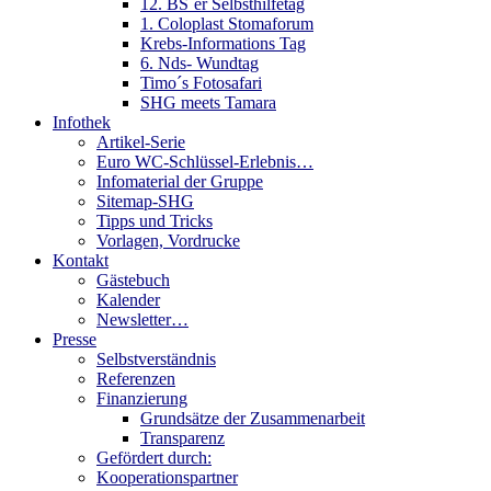
12. BS´er Selbsthilfetag
1. Coloplast Stomaforum
Krebs-Informations Tag
6. Nds- Wundtag
Timo´s Fotosafari
SHG meets Tamara
Infothek
Artikel-Serie
Euro WC-Schlüssel-Erlebnis…
Infomaterial der Gruppe
Sitemap-SHG
Tipps und Tricks
Vorlagen, Vordrucke
Kontakt
Gästebuch
Kalender
Newsletter…
Presse
Selbstverständnis
Referenzen
Finanzierung
Grundsätze der Zusammenarbeit
Transparenz
Gefördert durch:
Kooperationspartner