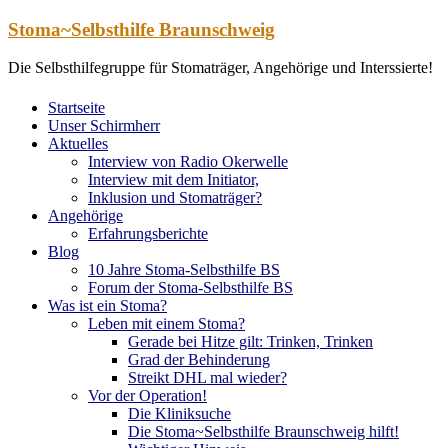
Zum
Stoma~Selbsthilfe Braunschweig
Inhalt
springen
Die Selbsthilfegruppe für Stomaträger, Angehörige und Interssierte!
Startseite
Unser Schirmherr
Aktuelles
Interview von Radio Okerwelle
Interview mit dem Initiator,
Inklusion und Stomaträger?
Angehörige
Erfahrungsberichte
Blog
10 Jahre Stoma-Selbsthilfe BS
Forum der Stoma-Selbsthilfe BS
Was ist ein Stoma?
Leben mit einem Stoma?
Gerade bei Hitze gilt: Trinken, Trinken
Grad der Behinderung
Streikt DHL mal wieder?
Vor der Operation!
Die Kliniksuche
Die Stoma~Selbsthilfe Braunschweig hilft!