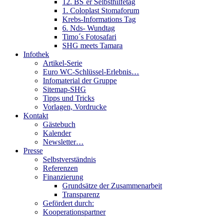
12. BS´er Selbsthilfetag
1. Coloplast Stomaforum
Krebs-Informations Tag
6. Nds- Wundtag
Timo´s Fotosafari
SHG meets Tamara
Infothek
Artikel-Serie
Euro WC-Schlüssel-Erlebnis…
Infomaterial der Gruppe
Sitemap-SHG
Tipps und Tricks
Vorlagen, Vordrucke
Kontakt
Gästebuch
Kalender
Newsletter…
Presse
Selbstverständnis
Referenzen
Finanzierung
Grundsätze der Zusammenarbeit
Transparenz
Gefördert durch:
Kooperationspartner