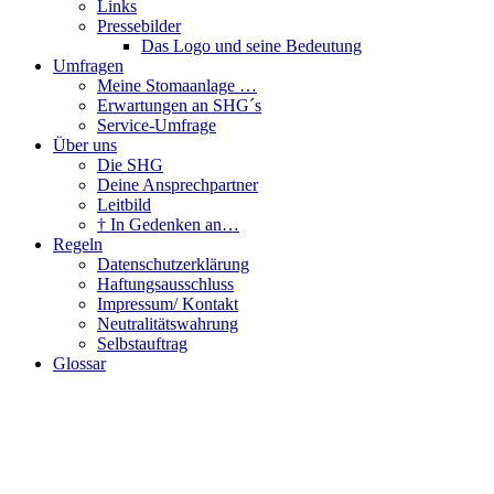
Links
Pressebilder
Das Logo und seine Bedeutung
Umfragen
Meine Stomaanlage …
Erwartungen an SHG´s
Service-Umfrage
Über uns
Die SHG
Deine Ansprechpartner
Leitbild
† In Gedenken an…
Regeln
Datenschutzerklärung
Haftungsausschluss
Impressum/ Kontakt
Neutralitätswahrung
Selbstauftrag
Glossar