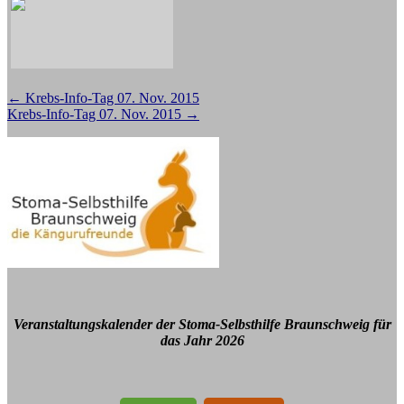
Beitragsnavigation
←
Krebs-Info-Tag 07. Nov. 2015
Krebs-Info-Tag 07. Nov. 2015
→
Veranstaltungskalender der Stoma-Selbsthilfe Braunschweig für
das Jahr 2026