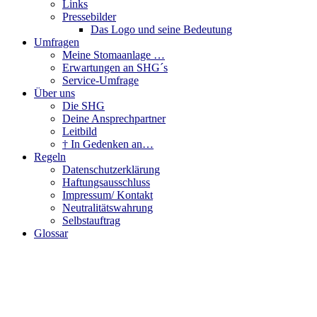
Links
Pressebilder
Das Logo und seine Bedeutung
Umfragen
Meine Stomaanlage …
Erwartungen an SHG´s
Service-Umfrage
Über uns
Die SHG
Deine Ansprechpartner
Leitbild
† In Gedenken an…
Regeln
Datenschutzerklärung
Haftungsausschluss
Impressum/ Kontakt
Neutralitätswahrung
Selbstauftrag
Glossar