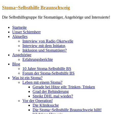
Zum
Stoma~Selbsthilfe Braunschweig
Inhalt
springen
Die Selbsthilfegruppe für Stomaträger, Angehörige und Interssierte!
Startseite
Unser Schirmherr
Aktuelles
Interview von Radio Okerwelle
Interview mit dem Initiator,
Inklusion und Stomaträger?
Angehörige
Erfahrungsberichte
Blog
10 Jahre Stoma-Selbsthilfe BS
Forum der Stoma-Selbsthilfe BS
Was ist ein Stoma?
Leben mit einem Stoma?
Gerade bei Hitze gilt: Trinken, Trinken
Grad der Behinderung
Streikt DHL mal wieder?
Vor der Operation!
Die Kliniksuche
Die Stoma~Selbsthilfe Braunschweig hilft!