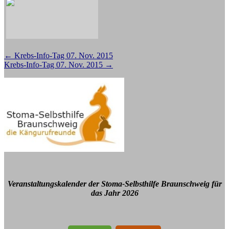
Beitragsnavigation
←
Krebs-Info-Tag 07. Nov. 2015
Krebs-Info-Tag 07. Nov. 2015
→
Veranstaltungskalender der Stoma-Selbsthilfe Braunschweig für
das Jahr 2026