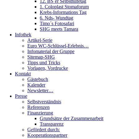
12. BS´er Selbsthilfetag
1. Coloplast Stomaforum
Krebs-Informations Tag
6. Nds- Wundtag
Timo´s Fotosafari
SHG meets Tamara
Infothek
Artikel-Serie
Euro WC-Schlüssel-Erlebnis…
Infomaterial der Gruppe
Sitemap-SHG
Tipps und Tricks
Vorlagen, Vordrucke
Kontakt
Gästebuch
Kalender
Newsletter…
Presse
Selbstverständnis
Referenzen
Finanzierung
Grundsätze der Zusammenarbeit
Transparenz
Gefördert durch:
Kooperationspartner