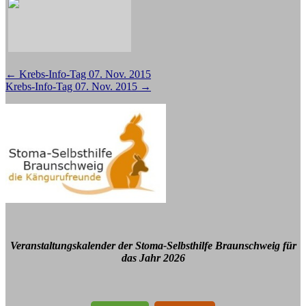
Beitragsnavigation
←
Krebs-Info-Tag 07. Nov. 2015
Krebs-Info-Tag 07. Nov. 2015
→
Veranstaltungskalender der Stoma-Selbsthilfe Braunschweig für
das Jahr 2026