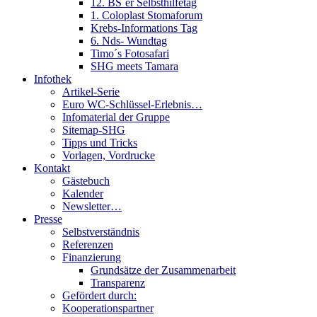
12. BS´er Selbsthilfetag
1. Coloplast Stomaforum
Krebs-Informations Tag
6. Nds- Wundtag
Timo´s Fotosafari
SHG meets Tamara
Infothek
Artikel-Serie
Euro WC-Schlüssel-Erlebnis…
Infomaterial der Gruppe
Sitemap-SHG
Tipps und Tricks
Vorlagen, Vordrucke
Kontakt
Gästebuch
Kalender
Newsletter…
Presse
Selbstverständnis
Referenzen
Finanzierung
Grundsätze der Zusammenarbeit
Transparenz
Gefördert durch:
Kooperationspartner