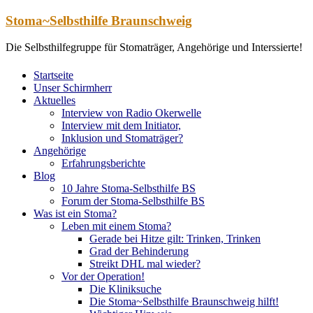
Zum
Stoma~Selbsthilfe Braunschweig
Inhalt
springen
Die Selbsthilfegruppe für Stomaträger, Angehörige und Interssierte!
Startseite
Unser Schirmherr
Aktuelles
Interview von Radio Okerwelle
Interview mit dem Initiator,
Inklusion und Stomaträger?
Angehörige
Erfahrungsberichte
Blog
10 Jahre Stoma-Selbsthilfe BS
Forum der Stoma-Selbsthilfe BS
Was ist ein Stoma?
Leben mit einem Stoma?
Gerade bei Hitze gilt: Trinken, Trinken
Grad der Behinderung
Streikt DHL mal wieder?
Vor der Operation!
Die Kliniksuche
Die Stoma~Selbsthilfe Braunschweig hilft!