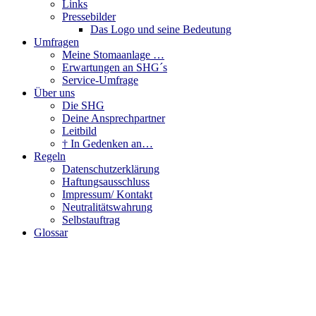
Links
Pressebilder
Das Logo und seine Bedeutung
Umfragen
Meine Stomaanlage …
Erwartungen an SHG´s
Service-Umfrage
Über uns
Die SHG
Deine Ansprechpartner
Leitbild
† In Gedenken an…
Regeln
Datenschutzerklärung
Haftungsausschluss
Impressum/ Kontakt
Neutralitätswahrung
Selbstauftrag
Glossar