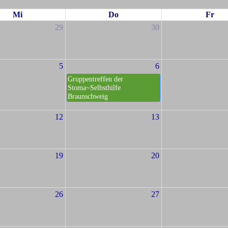
Mi
Do
Fr
29
30
5
6
Gruppentreffen der
Stoma~Selbsthilfe
Braunschweig
12
13
19
20
26
27