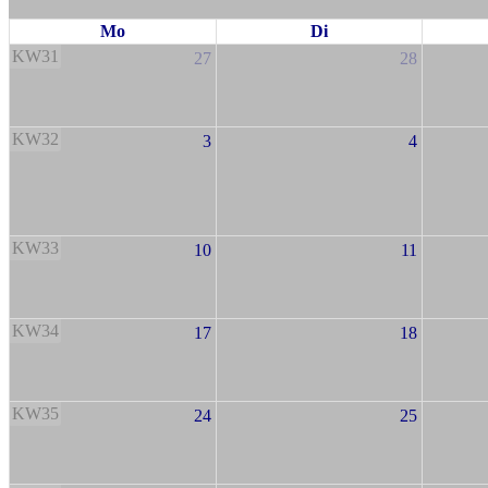
Mo
Di
KW31
27
28
KW32
3
4
KW33
10
11
KW34
17
18
KW35
24
25