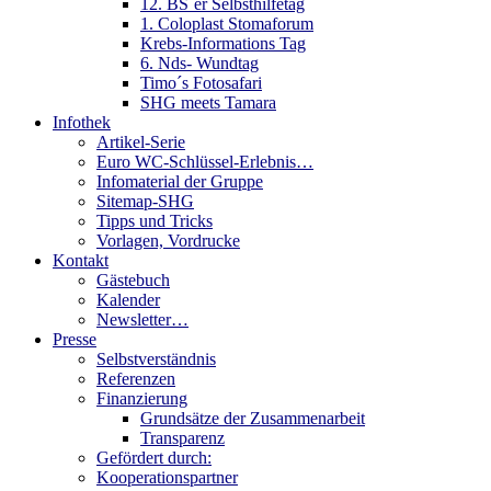
12. BS´er Selbsthilfetag
1. Coloplast Stomaforum
Krebs-Informations Tag
6. Nds- Wundtag
Timo´s Fotosafari
SHG meets Tamara
Infothek
Artikel-Serie
Euro WC-Schlüssel-Erlebnis…
Infomaterial der Gruppe
Sitemap-SHG
Tipps und Tricks
Vorlagen, Vordrucke
Kontakt
Gästebuch
Kalender
Newsletter…
Presse
Selbstverständnis
Referenzen
Finanzierung
Grundsätze der Zusammenarbeit
Transparenz
Gefördert durch:
Kooperationspartner