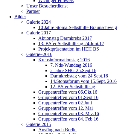
Wichtiger Hinweis
Unser Besucherdienst
Partner
Bilder
Galerie 2024
10 Jahre Stoma-Selbsthilfe Braunschweig
Galerie 2017
Aktionstag Darmkrebs 2017
13. BS´er Selbsthilfetag 24.Juni.17
Projektpräsentation im HEH BS
Galerie~2016
Krebsinformationstag 2016
7. Nds-Wundtag 2016
2 Jahre SHG 25.Sept.16
Darmkrebstag vom 24.Sept.16
14.Stomaforum vom 15.Sept. 2016
12. BS´er Selbsthilfetag
Gruppentreffen vom 06.Okt.16
Gruppentreffen vom 01.Sept.16
Gruppentreffen vom 02.Juni
Gruppentreffen vom 12. Mai
Gruppentreffen vom 03. Mrz.16
Gruppentreffen vom 04. Feb.16
Galerie-2015
Ausflug nach Berlin