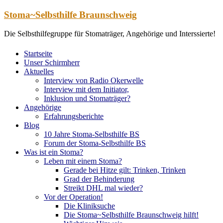
Zum
Stoma~Selbsthilfe Braunschweig
Inhalt
springen
Die Selbsthilfegruppe für Stomaträger, Angehörige und Interssierte!
Startseite
Unser Schirmherr
Aktuelles
Interview von Radio Okerwelle
Interview mit dem Initiator,
Inklusion und Stomaträger?
Angehörige
Erfahrungsberichte
Blog
10 Jahre Stoma-Selbsthilfe BS
Forum der Stoma-Selbsthilfe BS
Was ist ein Stoma?
Leben mit einem Stoma?
Gerade bei Hitze gilt: Trinken, Trinken
Grad der Behinderung
Streikt DHL mal wieder?
Vor der Operation!
Die Kliniksuche
Die Stoma~Selbsthilfe Braunschweig hilft!