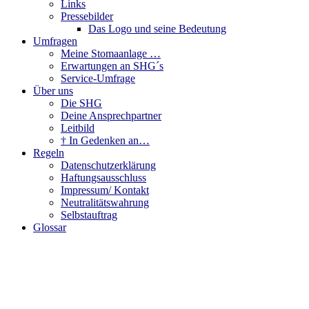
Links
Pressebilder
Das Logo und seine Bedeutung
Umfragen
Meine Stomaanlage …
Erwartungen an SHG´s
Service-Umfrage
Über uns
Die SHG
Deine Ansprechpartner
Leitbild
† In Gedenken an…
Regeln
Datenschutzerklärung
Haftungsausschluss
Impressum/ Kontakt
Neutralitätswahrung
Selbstauftrag
Glossar