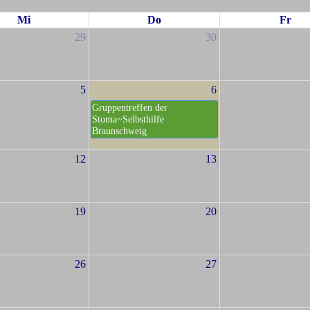
Mi
Do
Fr
29
30
5
6
Gruppentreffen der
Stoma~Selbsthilfe
Braunschweig
12
13
19
20
26
27