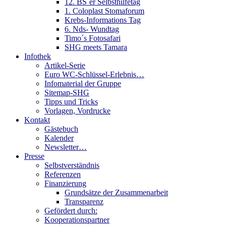
12. BS´er Selbsthilfetag
1. Coloplast Stomaforum
Krebs-Informations Tag
6. Nds- Wundtag
Timo´s Fotosafari
SHG meets Tamara
Infothek
Artikel-Serie
Euro WC-Schlüssel-Erlebnis…
Infomaterial der Gruppe
Sitemap-SHG
Tipps und Tricks
Vorlagen, Vordrucke
Kontakt
Gästebuch
Kalender
Newsletter…
Presse
Selbstverständnis
Referenzen
Finanzierung
Grundsätze der Zusammenarbeit
Transparenz
Gefördert durch:
Kooperationspartner