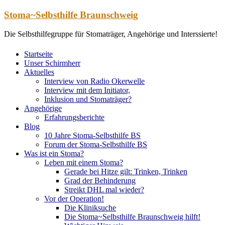
Zum
Stoma~Selbsthilfe Braunschweig
Inhalt
springen
Die Selbsthilfegruppe für Stomaträger, Angehörige und Interssierte!
Startseite
Unser Schirmherr
Aktuelles
Interview von Radio Okerwelle
Interview mit dem Initiator,
Inklusion und Stomaträger?
Angehörige
Erfahrungsberichte
Blog
10 Jahre Stoma-Selbsthilfe BS
Forum der Stoma-Selbsthilfe BS
Was ist ein Stoma?
Leben mit einem Stoma?
Gerade bei Hitze gilt: Trinken, Trinken
Grad der Behinderung
Streikt DHL mal wieder?
Vor der Operation!
Die Kliniksuche
Die Stoma~Selbsthilfe Braunschweig hilft!