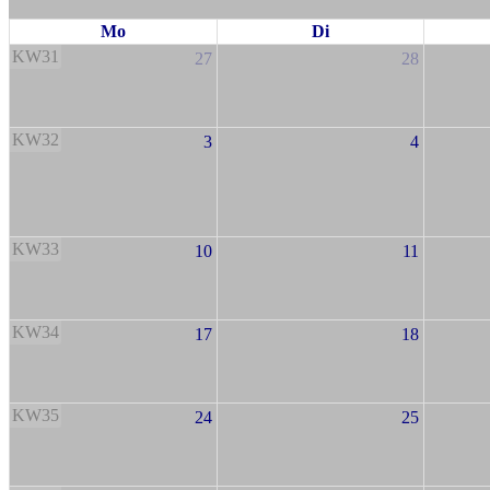
Mo
Di
KW31
27
28
KW32
3
4
KW33
10
11
KW34
17
18
KW35
24
25