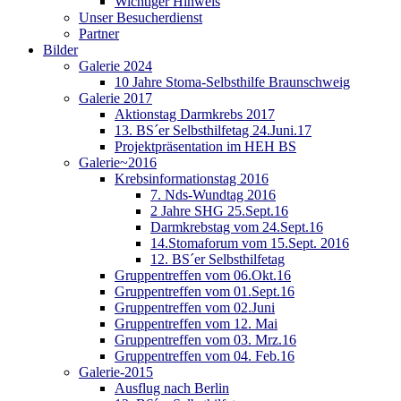
Wichtiger Hinweis
Unser Besucherdienst
Partner
Bilder
Galerie 2024
10 Jahre Stoma-Selbsthilfe Braunschweig
Galerie 2017
Aktionstag Darmkrebs 2017
13. BS´er Selbsthilfetag 24.Juni.17
Projektpräsentation im HEH BS
Galerie~2016
Krebsinformationstag 2016
7. Nds-Wundtag 2016
2 Jahre SHG 25.Sept.16
Darmkrebstag vom 24.Sept.16
14.Stomaforum vom 15.Sept. 2016
12. BS´er Selbsthilfetag
Gruppentreffen vom 06.Okt.16
Gruppentreffen vom 01.Sept.16
Gruppentreffen vom 02.Juni
Gruppentreffen vom 12. Mai
Gruppentreffen vom 03. Mrz.16
Gruppentreffen vom 04. Feb.16
Galerie-2015
Ausflug nach Berlin