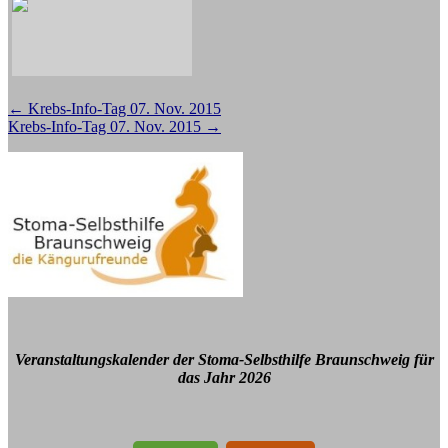
Beitragsnavigation
←
Krebs-Info-Tag 07. Nov. 2015
Krebs-Info-Tag 07. Nov. 2015
→
Veranstaltungskalender der Stoma-Selbsthilfe Braunschweig für
das Jahr 2026