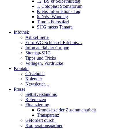
12. BS´er Selbsthilfetag
1. Coloplast Stomaforum
Krebs-Informations Tag
6. Nds- Wundtag
Timo´s Fotosafari
SHG meets Tamara
Infothek
Artikel-Serie
Euro WC-Schlüssel-Erlebnis…
Infomaterial der Gruppe
Sitemap-SHG
Tipps und Tricks
Vorlagen, Vordrucke
Kontakt
Gästebuch
Kalender
Newsletter…
Presse
Selbstverständnis
Referenzen
Finanzierung
Grundsätze der Zusammenarbeit
Transparenz
Gefördert durch:
Kooperationspartner