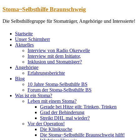
Zum
Stoma~Selbsthilfe Braunschweig
Inhalt
springen
Die Selbsthilfegruppe für Stomaträger, Angehörige und Interssierte!
Startseite
Unser Schirmherr
Aktuelles
Interview von Radio Okerwelle
Interview mit dem Initiator,
Inklusion und Stomaträger?
Angehörige
Erfahrungsberichte
Blog
10 Jahre Stoma-Selbsthilfe BS
Forum der Stoma-Selbsthilfe BS
Was ist ein Stoma?
Leben mit einem Stoma?
Gerade bei Hitze gilt: Trinken, Trinken
Grad der Behinderung
Streikt DHL mal wieder?
Vor der Operation!
Die Kliniksuche
Die Stoma~Selbsthilfe Braunschweig hilft!