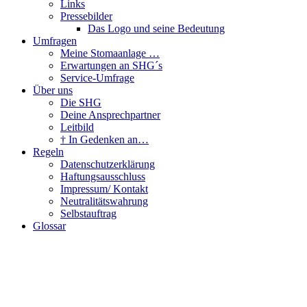
Links
Pressebilder
Das Logo und seine Bedeutung
Umfragen
Meine Stomaanlage …
Erwartungen an SHG´s
Service-Umfrage
Über uns
Die SHG
Deine Ansprechpartner
Leitbild
† In Gedenken an…
Regeln
Datenschutzerklärung
Haftungsausschluss
Impressum/ Kontakt
Neutralitätswahrung
Selbstauftrag
Glossar