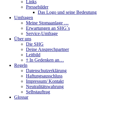
Links
Pressebilder
Das Logo und seine Bedeutung
Umfragen
Meine Stomaanlage …
Erwartungen an SHG´s
Service-Umfrage
Über uns
Die SHG
Deine Ansprechpartner
Leitbild
† In Gedenken an…
Regeln
Datenschutzerklärung
Haftungsausschluss
Impressum/ Kontakt
Neutralitätswahrung
Selbstauftrag
Glossar