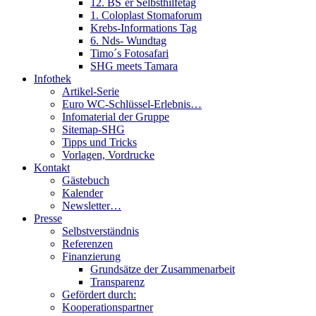
12. BS´er Selbsthilfetag
1. Coloplast Stomaforum
Krebs-Informations Tag
6. Nds- Wundtag
Timo´s Fotosafari
SHG meets Tamara
Infothek
Artikel-Serie
Euro WC-Schlüssel-Erlebnis…
Infomaterial der Gruppe
Sitemap-SHG
Tipps und Tricks
Vorlagen, Vordrucke
Kontakt
Gästebuch
Kalender
Newsletter…
Presse
Selbstverständnis
Referenzen
Finanzierung
Grundsätze der Zusammenarbeit
Transparenz
Gefördert durch:
Kooperationspartner