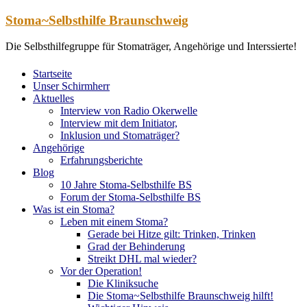
Zum
Stoma~Selbsthilfe Braunschweig
Inhalt
springen
Die Selbsthilfegruppe für Stomaträger, Angehörige und Interssierte!
Startseite
Unser Schirmherr
Aktuelles
Interview von Radio Okerwelle
Interview mit dem Initiator,
Inklusion und Stomaträger?
Angehörige
Erfahrungsberichte
Blog
10 Jahre Stoma-Selbsthilfe BS
Forum der Stoma-Selbsthilfe BS
Was ist ein Stoma?
Leben mit einem Stoma?
Gerade bei Hitze gilt: Trinken, Trinken
Grad der Behinderung
Streikt DHL mal wieder?
Vor der Operation!
Die Kliniksuche
Die Stoma~Selbsthilfe Braunschweig hilft!