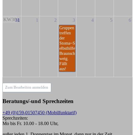
KW36
31
1
2
3
4
5
6
Gruppen
treffen
der
Stoma~S
elbsthilfe
Braunsch
weig.
Fällt
aus!
Zum Bearbeiten anmelden
Beratungs/-und Sprechzeiten
+49 (0)159-01507450 (Mobilfunktarif)
Sprechzeiten:
Mo bis Fr. 10.00 - 18.00 Uhr,
außer jeden 1. Donnerstag im Monat, dann nur in der Zeit