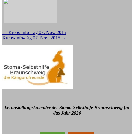
Beitragsnavigation
←
Krebs-Info-Tag 07. Nov. 2015
Krebs-Info-Tag 07. Nov. 2015
→
Veranstaltungskalender der Stoma-Selbsthilfe Braunschweig für
das Jahr 2026