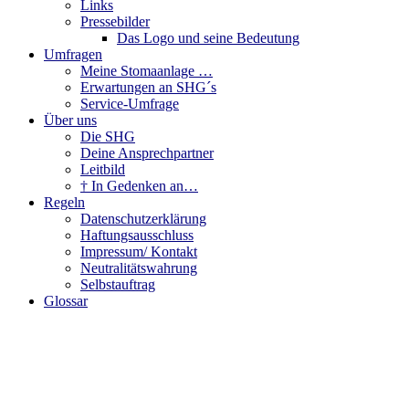
Links
Pressebilder
Das Logo und seine Bedeutung
Umfragen
Meine Stomaanlage …
Erwartungen an SHG´s
Service-Umfrage
Über uns
Die SHG
Deine Ansprechpartner
Leitbild
† In Gedenken an…
Regeln
Datenschutzerklärung
Haftungsausschluss
Impressum/ Kontakt
Neutralitätswahrung
Selbstauftrag
Glossar