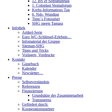
12. BS´er Selbsthilfetag
1. Coloplast Stomaforum
Krebs-Informations Tag
6. Nds- Wundtag
Timo´s Fotosafari
SHG meets Tamara
Infothek
Artikel-Serie
Euro WC-Schlüssel-Erlebnis…
Infomaterial der Gruppe
Sitemap-SHG
Tipps und Tricks
Vorlagen, Vordrucke
Kontakt
Gästebuch
Kalender
Newsletter…
Presse
Selbstverständnis
Referenzen
Finanzierung
Grundsätze der Zusammenarbeit
Transparenz
Gefördert durch:
Kooperationspartner