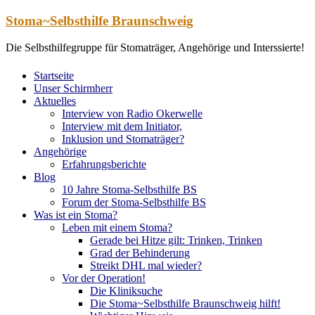
Zum
Stoma~Selbsthilfe Braunschweig
Inhalt
springen
Die Selbsthilfegruppe für Stomaträger, Angehörige und Interssierte!
Startseite
Unser Schirmherr
Aktuelles
Interview von Radio Okerwelle
Interview mit dem Initiator,
Inklusion und Stomaträger?
Angehörige
Erfahrungsberichte
Blog
10 Jahre Stoma-Selbsthilfe BS
Forum der Stoma-Selbsthilfe BS
Was ist ein Stoma?
Leben mit einem Stoma?
Gerade bei Hitze gilt: Trinken, Trinken
Grad der Behinderung
Streikt DHL mal wieder?
Vor der Operation!
Die Kliniksuche
Die Stoma~Selbsthilfe Braunschweig hilft!