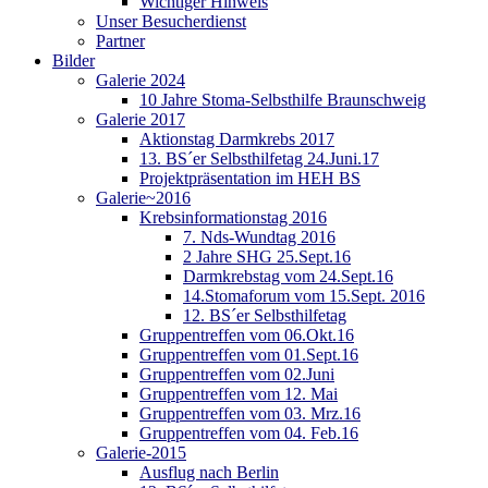
Wichtiger Hinweis
Unser Besucherdienst
Partner
Bilder
Galerie 2024
10 Jahre Stoma-Selbsthilfe Braunschweig
Galerie 2017
Aktionstag Darmkrebs 2017
13. BS´er Selbsthilfetag 24.Juni.17
Projektpräsentation im HEH BS
Galerie~2016
Krebsinformationstag 2016
7. Nds-Wundtag 2016
2 Jahre SHG 25.Sept.16
Darmkrebstag vom 24.Sept.16
14.Stomaforum vom 15.Sept. 2016
12. BS´er Selbsthilfetag
Gruppentreffen vom 06.Okt.16
Gruppentreffen vom 01.Sept.16
Gruppentreffen vom 02.Juni
Gruppentreffen vom 12. Mai
Gruppentreffen vom 03. Mrz.16
Gruppentreffen vom 04. Feb.16
Galerie-2015
Ausflug nach Berlin