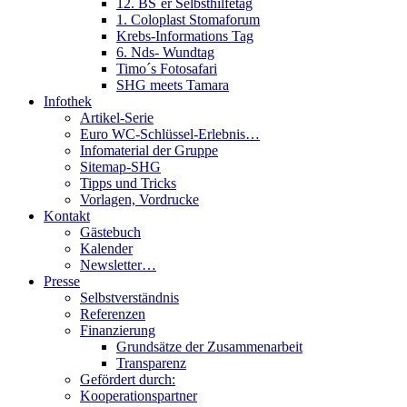
12. BS´er Selbsthilfetag
1. Coloplast Stomaforum
Krebs-Informations Tag
6. Nds- Wundtag
Timo´s Fotosafari
SHG meets Tamara
Infothek
Artikel-Serie
Euro WC-Schlüssel-Erlebnis…
Infomaterial der Gruppe
Sitemap-SHG
Tipps und Tricks
Vorlagen, Vordrucke
Kontakt
Gästebuch
Kalender
Newsletter…
Presse
Selbstverständnis
Referenzen
Finanzierung
Grundsätze der Zusammenarbeit
Transparenz
Gefördert durch:
Kooperationspartner