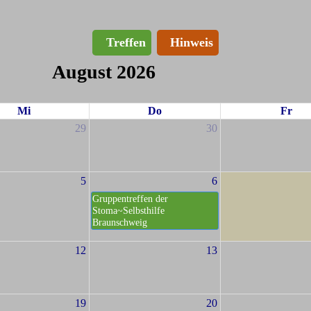
Treffen
Hinweis
August 2026
Mi
Do
Fr
29
30
5
6
Gruppentreffen der
Stoma~Selbsthilfe
Braunschweig
12
13
19
20