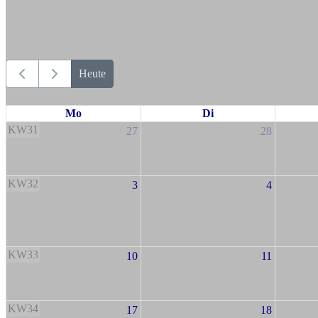
Heute
Mo
Di
KW31
27
28
KW32
3
4
KW33
10
11
KW34
17
18