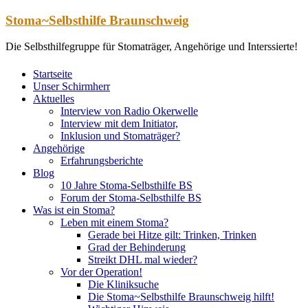
Zum
Stoma~Selbsthilfe Braunschweig
Inhalt
springen
Die Selbsthilfegruppe für Stomaträger, Angehörige und Interssierte!
Startseite
Unser Schirmherr
Aktuelles
Interview von Radio Okerwelle
Interview mit dem Initiator,
Inklusion und Stomaträger?
Angehörige
Erfahrungsberichte
Blog
10 Jahre Stoma-Selbsthilfe BS
Forum der Stoma-Selbsthilfe BS
Was ist ein Stoma?
Leben mit einem Stoma?
Gerade bei Hitze gilt: Trinken, Trinken
Grad der Behinderung
Streikt DHL mal wieder?
Vor der Operation!
Die Kliniksuche
Die Stoma~Selbsthilfe Braunschweig hilft!