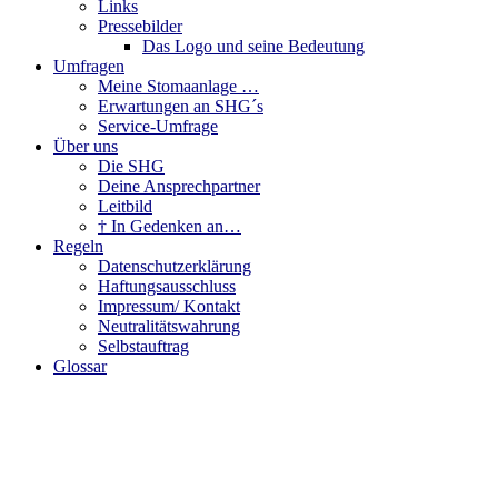
Links
Pressebilder
Das Logo und seine Bedeutung
Umfragen
Meine Stomaanlage …
Erwartungen an SHG´s
Service-Umfrage
Über uns
Die SHG
Deine Ansprechpartner
Leitbild
† In Gedenken an…
Regeln
Datenschutzerklärung
Haftungsausschluss
Impressum/ Kontakt
Neutralitätswahrung
Selbstauftrag
Glossar