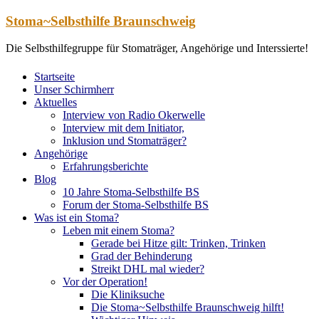
Zum
Stoma~Selbsthilfe Braunschweig
Inhalt
springen
Die Selbsthilfegruppe für Stomaträger, Angehörige und Interssierte!
Startseite
Unser Schirmherr
Aktuelles
Interview von Radio Okerwelle
Interview mit dem Initiator,
Inklusion und Stomaträger?
Angehörige
Erfahrungsberichte
Blog
10 Jahre Stoma-Selbsthilfe BS
Forum der Stoma-Selbsthilfe BS
Was ist ein Stoma?
Leben mit einem Stoma?
Gerade bei Hitze gilt: Trinken, Trinken
Grad der Behinderung
Streikt DHL mal wieder?
Vor der Operation!
Die Kliniksuche
Die Stoma~Selbsthilfe Braunschweig hilft!