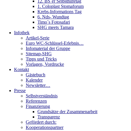
12. BS´er Selbsthilfetag
1. Coloplast Stomaforum
Krebs-Informations Tag
6. Nds- Wundtag
Timo´s Fotosafari
SHG meets Tamara
Infothek
Artikel-Serie
Euro WC-Schlüssel-Erlebnis…
Infomaterial der Gruppe
Sitemap-SHG
Tipps und Tricks
Vorlagen, Vordrucke
Kontakt
Gästebuch
Kalender
Newsletter…
Presse
Selbstverständnis
Referenzen
Finanzierung
Grundsätze der Zusammenarbeit
Transparenz
Gefördert durch:
Kooperationspartner