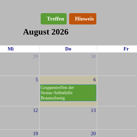
Treffen
Hinweis
August 2026
Mi
Do
Fr
29
30
5
6
Gruppentreffen der
Stoma~Selbsthilfe
Braunschweig
12
13
19
20