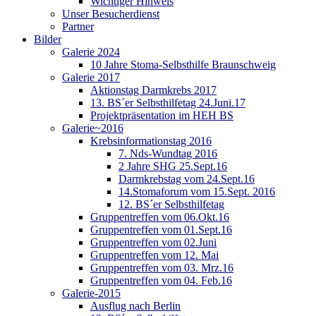
Wichtiger Hinweis
Unser Besucherdienst
Partner
Bilder
Galerie 2024
10 Jahre Stoma-Selbsthilfe Braunschweig
Galerie 2017
Aktionstag Darmkrebs 2017
13. BS´er Selbsthilfetag 24.Juni.17
Projektpräsentation im HEH BS
Galerie~2016
Krebsinformationstag 2016
7. Nds-Wundtag 2016
2 Jahre SHG 25.Sept.16
Darmkrebstag vom 24.Sept.16
14.Stomaforum vom 15.Sept. 2016
12. BS´er Selbsthilfetag
Gruppentreffen vom 06.Okt.16
Gruppentreffen vom 01.Sept.16
Gruppentreffen vom 02.Juni
Gruppentreffen vom 12. Mai
Gruppentreffen vom 03. Mrz.16
Gruppentreffen vom 04. Feb.16
Galerie-2015
Ausflug nach Berlin