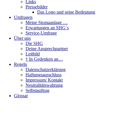
Links
Pressebilder
Das Logo und seine Bedeutung
Umfragen
Meine Stomaanlage …
Erwartungen an SHG´s
Service-Umfrage
Über uns
Die SHG
Deine Ansprechpartner
Leitbild
† In Gedenken an…
Regeln
Datenschutzerklärung
Haftungsausschluss
Impressum/ Kontakt
Neutralitätswahrung
Selbstauftrag
Glossar