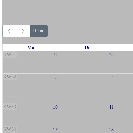
Heute
Mo
Di
KW31
27
28
KW32
3
4
KW33
10
11
KW34
17
18