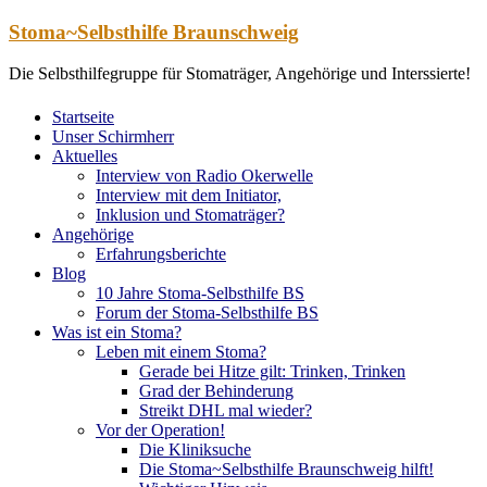
Zum
Stoma~Selbsthilfe Braunschweig
Inhalt
springen
Die Selbsthilfegruppe für Stomaträger, Angehörige und Interssierte!
Startseite
Unser Schirmherr
Aktuelles
Interview von Radio Okerwelle
Interview mit dem Initiator,
Inklusion und Stomaträger?
Angehörige
Erfahrungsberichte
Blog
10 Jahre Stoma-Selbsthilfe BS
Forum der Stoma-Selbsthilfe BS
Was ist ein Stoma?
Leben mit einem Stoma?
Gerade bei Hitze gilt: Trinken, Trinken
Grad der Behinderung
Streikt DHL mal wieder?
Vor der Operation!
Die Kliniksuche
Die Stoma~Selbsthilfe Braunschweig hilft!