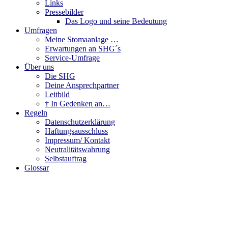
Links
Pressebilder
Das Logo und seine Bedeutung
Umfragen
Meine Stomaanlage …
Erwartungen an SHG´s
Service-Umfrage
Über uns
Die SHG
Deine Ansprechpartner
Leitbild
† In Gedenken an…
Regeln
Datenschutzerklärung
Haftungsausschluss
Impressum/ Kontakt
Neutralitätswahrung
Selbstauftrag
Glossar