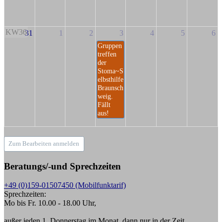
KW36
31
1
2
3
4
5
6
Gruppen
treffen
der
Stoma~S
elbsthilfe
Braunsch
weig.
Fällt
aus!
Zum Bearbeiten anmelden
Beratungs/-und Sprechzeiten
+49 (0)159-01507450 (Mobilfunktarif)
Sprechzeiten:
Mo bis Fr. 10.00 - 18.00 Uhr,
außer jeden 1. Donnerstag im Monat, dann nur in der Zeit