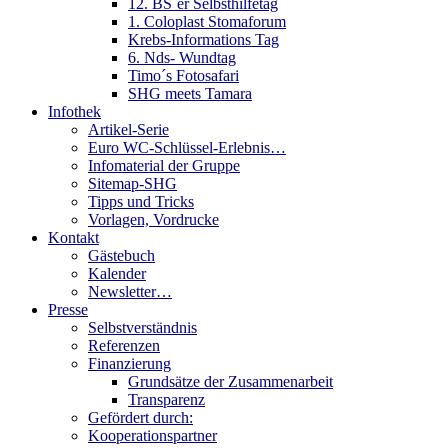
12. BS´er Selbsthilfetag
1. Coloplast Stomaforum
Krebs-Informations Tag
6. Nds- Wundtag
Timo´s Fotosafari
SHG meets Tamara
Infothek
Artikel-Serie
Euro WC-Schlüssel-Erlebnis…
Infomaterial der Gruppe
Sitemap-SHG
Tipps und Tricks
Vorlagen, Vordrucke
Kontakt
Gästebuch
Kalender
Newsletter…
Presse
Selbstverständnis
Referenzen
Finanzierung
Grundsätze der Zusammenarbeit
Transparenz
Gefördert durch:
Kooperationspartner