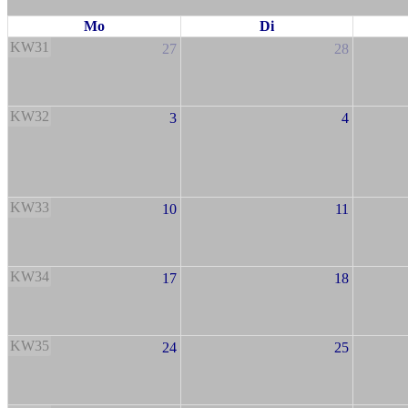
Mo
Di
KW31
27
28
KW32
3
4
KW33
10
11
KW34
17
18
KW35
24
25