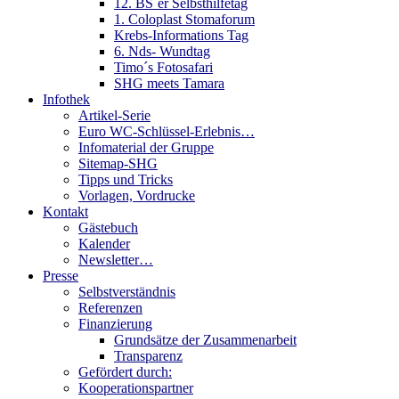
12. BS´er Selbsthilfetag
1. Coloplast Stomaforum
Krebs-Informations Tag
6. Nds- Wundtag
Timo´s Fotosafari
SHG meets Tamara
Infothek
Artikel-Serie
Euro WC-Schlüssel-Erlebnis…
Infomaterial der Gruppe
Sitemap-SHG
Tipps und Tricks
Vorlagen, Vordrucke
Kontakt
Gästebuch
Kalender
Newsletter…
Presse
Selbstverständnis
Referenzen
Finanzierung
Grundsätze der Zusammenarbeit
Transparenz
Gefördert durch:
Kooperationspartner