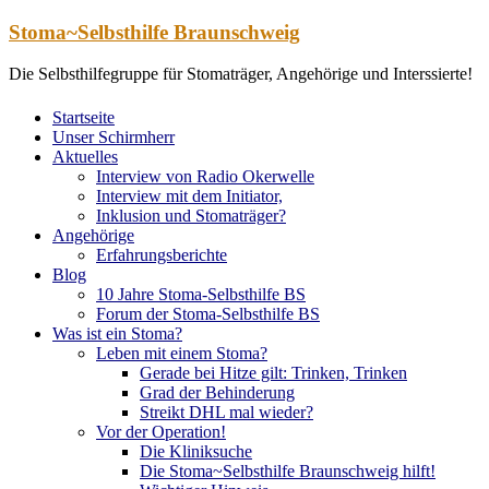
Zum
Stoma~Selbsthilfe Braunschweig
Inhalt
springen
Die Selbsthilfegruppe für Stomaträger, Angehörige und Interssierte!
Startseite
Unser Schirmherr
Aktuelles
Interview von Radio Okerwelle
Interview mit dem Initiator,
Inklusion und Stomaträger?
Angehörige
Erfahrungsberichte
Blog
10 Jahre Stoma-Selbsthilfe BS
Forum der Stoma-Selbsthilfe BS
Was ist ein Stoma?
Leben mit einem Stoma?
Gerade bei Hitze gilt: Trinken, Trinken
Grad der Behinderung
Streikt DHL mal wieder?
Vor der Operation!
Die Kliniksuche
Die Stoma~Selbsthilfe Braunschweig hilft!