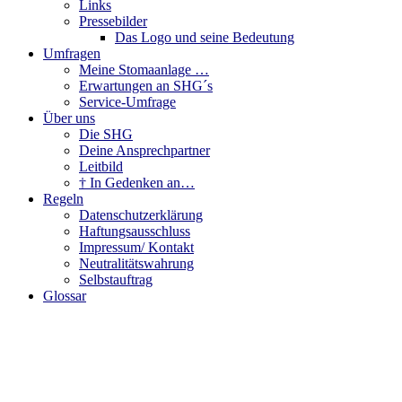
Links
Pressebilder
Das Logo und seine Bedeutung
Umfragen
Meine Stomaanlage …
Erwartungen an SHG´s
Service-Umfrage
Über uns
Die SHG
Deine Ansprechpartner
Leitbild
† In Gedenken an…
Regeln
Datenschutzerklärung
Haftungsausschluss
Impressum/ Kontakt
Neutralitätswahrung
Selbstauftrag
Glossar