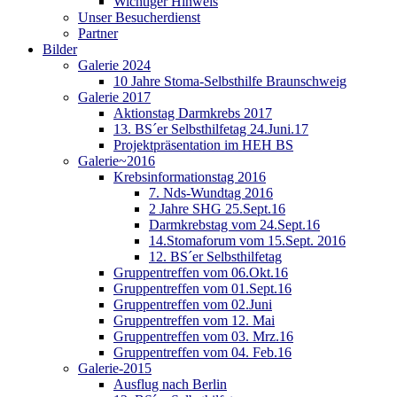
Wichtiger Hinweis
Unser Besucherdienst
Partner
Bilder
Galerie 2024
10 Jahre Stoma-Selbsthilfe Braunschweig
Galerie 2017
Aktionstag Darmkrebs 2017
13. BS´er Selbsthilfetag 24.Juni.17
Projektpräsentation im HEH BS
Galerie~2016
Krebsinformationstag 2016
7. Nds-Wundtag 2016
2 Jahre SHG 25.Sept.16
Darmkrebstag vom 24.Sept.16
14.Stomaforum vom 15.Sept. 2016
12. BS´er Selbsthilfetag
Gruppentreffen vom 06.Okt.16
Gruppentreffen vom 01.Sept.16
Gruppentreffen vom 02.Juni
Gruppentreffen vom 12. Mai
Gruppentreffen vom 03. Mrz.16
Gruppentreffen vom 04. Feb.16
Galerie-2015
Ausflug nach Berlin