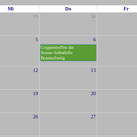
Mi
Do
Fr
29
30
5
6
Gruppentreffen der
Stoma~Selbsthilfe
Braunschweig
12
13
19
20
26
27