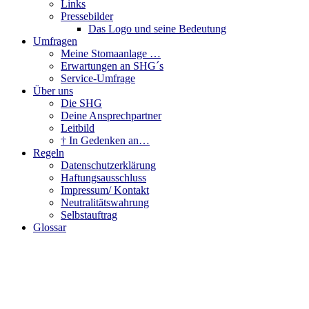
Links
Pressebilder
Das Logo und seine Bedeutung
Umfragen
Meine Stomaanlage …
Erwartungen an SHG´s
Service-Umfrage
Über uns
Die SHG
Deine Ansprechpartner
Leitbild
† In Gedenken an…
Regeln
Datenschutzerklärung
Haftungsausschluss
Impressum/ Kontakt
Neutralitätswahrung
Selbstauftrag
Glossar