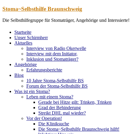
Zum
Stoma~Selbsthilfe Braunschweig
Inhalt
springen
Die Selbsthilfegruppe für Stomaträger, Angehörige und Interssierte!
Startseite
Unser Schirmherr
Aktuelles
Interview von Radio Okerwelle
Interview mit dem Initiator,
Inklusion und Stomaträger?
Angehörige
Erfahrungsberichte
Blog
10 Jahre Stoma-Selbsthilfe BS
Forum der Stoma-Selbsthilfe BS
Was ist ein Stoma?
Leben mit einem Stoma?
Gerade bei Hitze gilt: Trinken, Trinken
Grad der Behinderung
Streikt DHL mal wieder?
Vor der Operation!
Die Kliniksuche
Die Stoma~Selbsthilfe Braunschweig hilft!