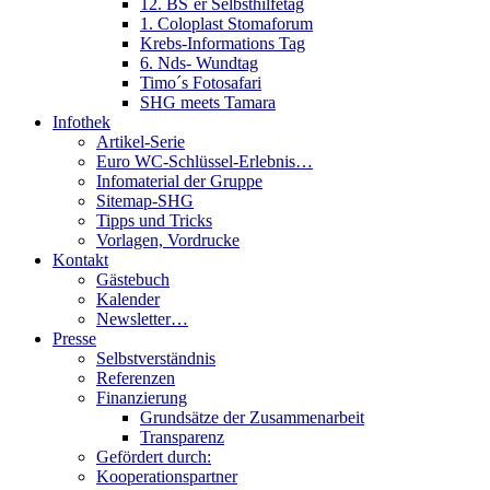
12. BS´er Selbsthilfetag
1. Coloplast Stomaforum
Krebs-Informations Tag
6. Nds- Wundtag
Timo´s Fotosafari
SHG meets Tamara
Infothek
Artikel-Serie
Euro WC-Schlüssel-Erlebnis…
Infomaterial der Gruppe
Sitemap-SHG
Tipps und Tricks
Vorlagen, Vordrucke
Kontakt
Gästebuch
Kalender
Newsletter…
Presse
Selbstverständnis
Referenzen
Finanzierung
Grundsätze der Zusammenarbeit
Transparenz
Gefördert durch:
Kooperationspartner