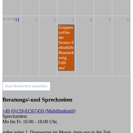
KW36
31
1
2
3
4
5
6
Gruppen
treffen
der
Stoma~S
elbsthilfe
Braunsch
weig.
Fällt
aus!
Zum Bearbeiten anmelden
Beratungs/-und Sprechzeiten
+49 (0)159-01507450 (Mobilfunktarif)
Sprechzeiten:
Mo bis Fr. 10.00 - 18.00 Uhr,
außer jeden 1. Donnerstag im Monat, dann nur in der Zeit