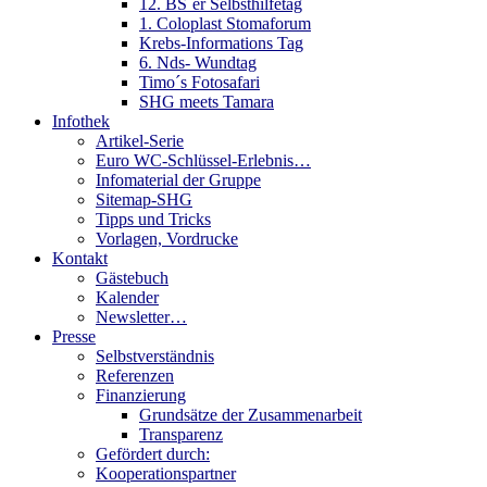
12. BS´er Selbsthilfetag
1. Coloplast Stomaforum
Krebs-Informations Tag
6. Nds- Wundtag
Timo´s Fotosafari
SHG meets Tamara
Infothek
Artikel-Serie
Euro WC-Schlüssel-Erlebnis…
Infomaterial der Gruppe
Sitemap-SHG
Tipps und Tricks
Vorlagen, Vordrucke
Kontakt
Gästebuch
Kalender
Newsletter…
Presse
Selbstverständnis
Referenzen
Finanzierung
Grundsätze der Zusammenarbeit
Transparenz
Gefördert durch:
Kooperationspartner