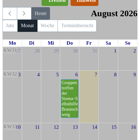
August 2026
Heute
Jahr
Monat
Woche
Terminübersicht
Mo
Di
Mi
Do
Fr
Sa
So
KW31
27
28
29
30
31
1
2
KW32
3
4
5
6
7
8
9
Gruppen
treffen
der
Stoma~S
elbsthilfe
Braunsch
weig
KW33
10
11
12
13
14
15
16