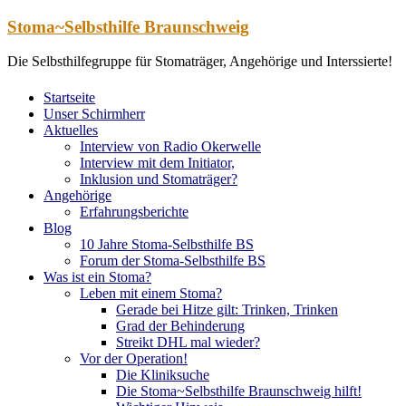
Zum
Stoma~Selbsthilfe Braunschweig
Inhalt
springen
Die Selbsthilfegruppe für Stomaträger, Angehörige und Interssierte!
Startseite
Unser Schirmherr
Aktuelles
Interview von Radio Okerwelle
Interview mit dem Initiator,
Inklusion und Stomaträger?
Angehörige
Erfahrungsberichte
Blog
10 Jahre Stoma-Selbsthilfe BS
Forum der Stoma-Selbsthilfe BS
Was ist ein Stoma?
Leben mit einem Stoma?
Gerade bei Hitze gilt: Trinken, Trinken
Grad der Behinderung
Streikt DHL mal wieder?
Vor der Operation!
Die Kliniksuche
Die Stoma~Selbsthilfe Braunschweig hilft!