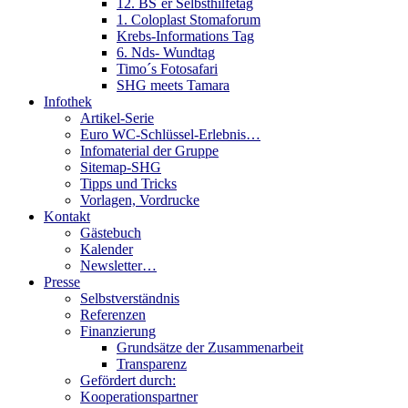
12. BS´er Selbsthilfetag
1. Coloplast Stomaforum
Krebs-Informations Tag
6. Nds- Wundtag
Timo´s Fotosafari
SHG meets Tamara
Infothek
Artikel-Serie
Euro WC-Schlüssel-Erlebnis…
Infomaterial der Gruppe
Sitemap-SHG
Tipps und Tricks
Vorlagen, Vordrucke
Kontakt
Gästebuch
Kalender
Newsletter…
Presse
Selbstverständnis
Referenzen
Finanzierung
Grundsätze der Zusammenarbeit
Transparenz
Gefördert durch:
Kooperationspartner