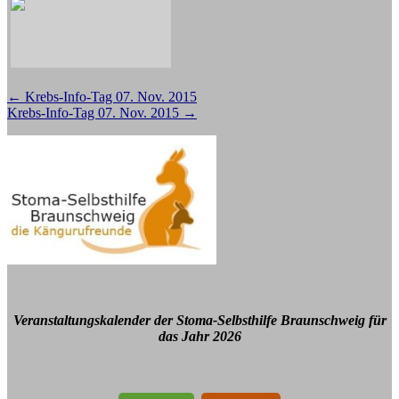
Beitragsnavigation
←
Krebs-Info-Tag 07. Nov. 2015
Krebs-Info-Tag 07. Nov. 2015
→
Veranstaltungskalender der Stoma-Selbsthilfe Braunschweig für
das Jahr 2026