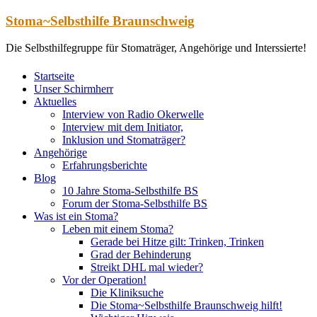
Zum
Stoma~Selbsthilfe Braunschweig
Inhalt
springen
Die Selbsthilfegruppe für Stomaträger, Angehörige und Interssierte!
Startseite
Unser Schirmherr
Aktuelles
Interview von Radio Okerwelle
Interview mit dem Initiator,
Inklusion und Stomaträger?
Angehörige
Erfahrungsberichte
Blog
10 Jahre Stoma-Selbsthilfe BS
Forum der Stoma-Selbsthilfe BS
Was ist ein Stoma?
Leben mit einem Stoma?
Gerade bei Hitze gilt: Trinken, Trinken
Grad der Behinderung
Streikt DHL mal wieder?
Vor der Operation!
Die Kliniksuche
Die Stoma~Selbsthilfe Braunschweig hilft!