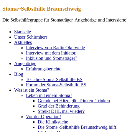
Zum
Stoma~Selbsthilfe Braunschweig
Inhalt
springen
Die Selbsthilfegruppe für Stomaträger, Angehörige und Interssierte!
Startseite
Unser Schirmherr
Aktuelles
Interview von Radio Okerwelle
Interview mit dem Initiator,
Inklusion und Stomaträger?
Angehörige
Erfahrungsberichte
Blog
10 Jahre Stoma-Selbsthilfe BS
Forum der Stoma-Selbsthilfe BS
Was ist ein Stoma?
Leben mit einem Stoma?
Gerade bei Hitze gilt: Trinken, Trinken
Grad der Behinderung
Streikt DHL mal wieder?
Vor der Operation!
Die Kliniksuche
Die Stoma~Selbsthilfe Braunschweig hilft!