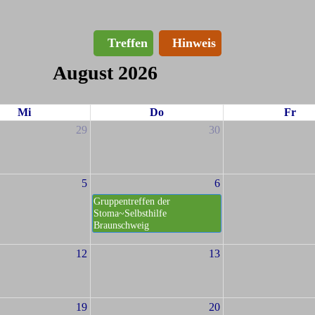
Treffen
Hinweis
August 2026
Mi
Do
Fr
29
30
5
6
Gruppentreffen der
Stoma~Selbsthilfe
Braunschweig
12
13
19
20