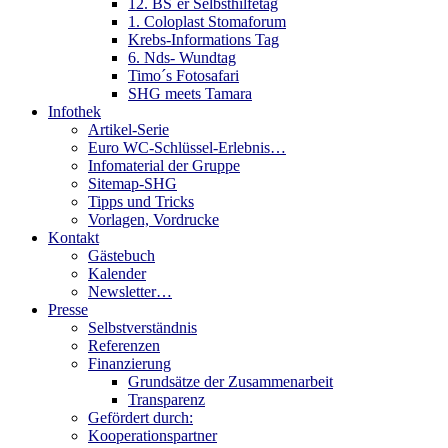
12. BS´er Selbsthilfetag
1. Coloplast Stomaforum
Krebs-Informations Tag
6. Nds- Wundtag
Timo´s Fotosafari
SHG meets Tamara
Infothek
Artikel-Serie
Euro WC-Schlüssel-Erlebnis…
Infomaterial der Gruppe
Sitemap-SHG
Tipps und Tricks
Vorlagen, Vordrucke
Kontakt
Gästebuch
Kalender
Newsletter…
Presse
Selbstverständnis
Referenzen
Finanzierung
Grundsätze der Zusammenarbeit
Transparenz
Gefördert durch:
Kooperationspartner