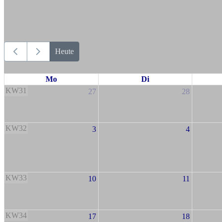
Heute
Mo
Di
KW31
27
28
KW32
3
4
KW33
10
11
KW34
17
18