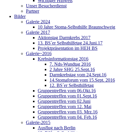
Wichtiger Hinweis
Unser Besucherdienst
Partner
Bilder
Galerie 2024
10 Jahre Stoma-Selbsthilfe Braunschweig
Galerie 2017
Aktionstag Darmkrebs 2017
13. BS´er Selbsthilfetag 24.Juni.17
Projektpräsentation im HEH BS
Galerie~2016
Krebsinformationstag 2016
7. Nds-Wundtag 2016
2 Jahre SHG 25.Sept.16
Darmkrebstag vom 24.Sept.16
14.Stomaforum vom 15.Sept. 2016
12. BS´er Selbsthilfetag
Gruppentreffen vom 06.Okt.16
Gruppentreffen vom 01.Sept.16
Gruppentreffen vom 02.Juni
Gruppentreffen vom 12. Mai
Gruppentreffen vom 03. Mrz.16
Gruppentreffen vom 04. Feb.16
Galerie-2015
Ausflug nach Berlin