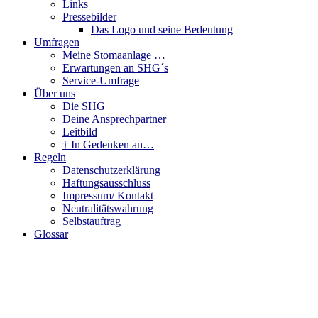
Links
Pressebilder
Das Logo und seine Bedeutung
Umfragen
Meine Stomaanlage …
Erwartungen an SHG´s
Service-Umfrage
Über uns
Die SHG
Deine Ansprechpartner
Leitbild
† In Gedenken an…
Regeln
Datenschutzerklärung
Haftungsausschluss
Impressum/ Kontakt
Neutralitätswahrung
Selbstauftrag
Glossar