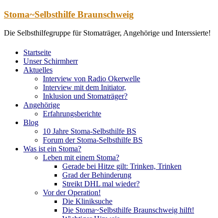
Zum
Stoma~Selbsthilfe Braunschweig
Inhalt
springen
Die Selbsthilfegruppe für Stomaträger, Angehörige und Interssierte!
Startseite
Unser Schirmherr
Aktuelles
Interview von Radio Okerwelle
Interview mit dem Initiator,
Inklusion und Stomaträger?
Angehörige
Erfahrungsberichte
Blog
10 Jahre Stoma-Selbsthilfe BS
Forum der Stoma-Selbsthilfe BS
Was ist ein Stoma?
Leben mit einem Stoma?
Gerade bei Hitze gilt: Trinken, Trinken
Grad der Behinderung
Streikt DHL mal wieder?
Vor der Operation!
Die Kliniksuche
Die Stoma~Selbsthilfe Braunschweig hilft!