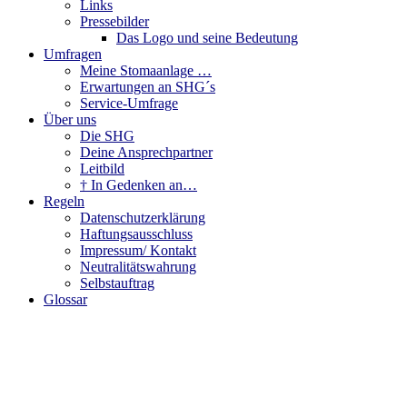
Links
Pressebilder
Das Logo und seine Bedeutung
Umfragen
Meine Stomaanlage …
Erwartungen an SHG´s
Service-Umfrage
Über uns
Die SHG
Deine Ansprechpartner
Leitbild
† In Gedenken an…
Regeln
Datenschutzerklärung
Haftungsausschluss
Impressum/ Kontakt
Neutralitätswahrung
Selbstauftrag
Glossar