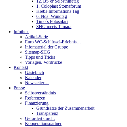
12. BS´er Selbsthilfetag
1. Coloplast Stomaforum
Krebs-Informations Tag
6. Nds- Wundtag
Timo´s Fotosafari
SHG meets Tamara
Infothek
Artikel-Serie
Euro WC-Schlüssel-Erlebnis…
Infomaterial der Gruppe
Sitemap-SHG
Tipps und Tricks
Vorlagen, Vordrucke
Kontakt
Gästebuch
Kalender
Newsletter…
Presse
Selbstverständnis
Referenzen
Finanzierung
Grundsätze der Zusammenarbeit
Transparenz
Gefördert durch:
Kooperationspartner