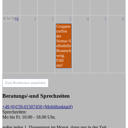
KW36
31
1
2
3
4
5
6
Gruppen
treffen
der
Stoma~S
elbsthilfe
Braunsch
weig.
Fällt
aus!
Zum Bearbeiten anmelden
Beratungs/-und Sprechzeiten
+49 (0)159-01507450 (Mobilfunktarif)
Sprechzeiten:
Mo bis Fr. 10.00 - 18.00 Uhr,
außer jeden 1. Donnerstag im Monat, dann nur in der Zeit