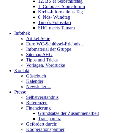
12. BS´er Selbsthilfetag
1. Coloplast Stomaforum
Krebs-Informations Tag
6. Nds- Wundtag
Timo´s Fotosafari
SHG meets Tamara
Infothek
Artikel-Serie
Euro WC-Schlüssel-Erlebnis…
Infomaterial der Gruppe
Sitemap-SHG
Tipps und Tricks
Vorlagen, Vordrucke
Kontakt
Gästebuch
Kalender
Newsletter…
Presse
Selbstverständnis
Referenzen
Finanzierung
Grundsätze der Zusammenarbeit
Transparenz
Gefördert durch:
Kooperationspartner