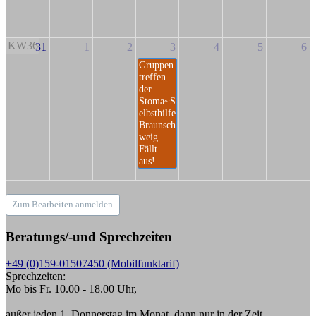
KW36
31
1
2
3
4
5
6
Gruppen
treffen
der
Stoma~S
elbsthilfe
Braunsch
weig.
Fällt
aus!
Zum Bearbeiten anmelden
Beratungs/-und Sprechzeiten
+49 (0)159-01507450 (Mobilfunktarif)
Sprechzeiten:
Mo bis Fr. 10.00 - 18.00 Uhr,
außer jeden 1. Donnerstag im Monat, dann nur in der Zeit