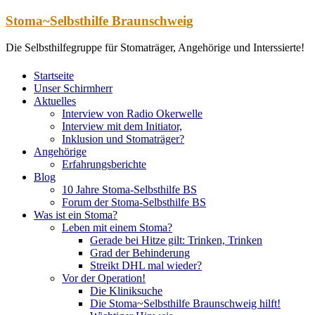
Zum
Stoma~Selbsthilfe Braunschweig
Inhalt
springen
Die Selbsthilfegruppe für Stomaträger, Angehörige und Interssierte!
Startseite
Unser Schirmherr
Aktuelles
Interview von Radio Okerwelle
Interview mit dem Initiator,
Inklusion und Stomaträger?
Angehörige
Erfahrungsberichte
Blog
10 Jahre Stoma-Selbsthilfe BS
Forum der Stoma-Selbsthilfe BS
Was ist ein Stoma?
Leben mit einem Stoma?
Gerade bei Hitze gilt: Trinken, Trinken
Grad der Behinderung
Streikt DHL mal wieder?
Vor der Operation!
Die Kliniksuche
Die Stoma~Selbsthilfe Braunschweig hilft!