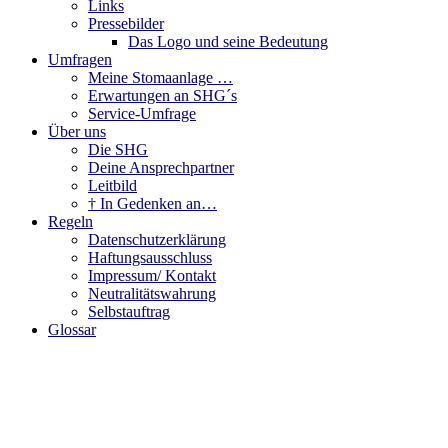
Links
Pressebilder
Das Logo und seine Bedeutung
Umfragen
Meine Stomaanlage …
Erwartungen an SHG´s
Service-Umfrage
Über uns
Die SHG
Deine Ansprechpartner
Leitbild
† In Gedenken an…
Regeln
Datenschutzerklärung
Haftungsausschluss
Impressum/ Kontakt
Neutralitätswahrung
Selbstauftrag
Glossar