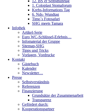
12. BS´er Selbsthilfetag
1. Coloplast Stomaforum
Krebs-Informations Tag
6. Nds- Wundtag
Timo´s Fotosafari
SHG meets Tamara
Infothek
Artikel-Serie
Euro WC-Schlüssel-Erlebnis…
Infomaterial der Gruppe
Sitemap-SHG
Tipps und Tricks
Vorlagen, Vordrucke
Kontakt
Gästebuch
Kalender
Newsletter…
Presse
Selbstverständnis
Referenzen
Finanzierung
Grundsätze der Zusammenarbeit
Transparenz
Gefördert durch:
Kooperationspartner