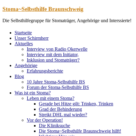
Zum
Stoma~Selbsthilfe Braunschweig
Inhalt
springen
Die Selbsthilfegruppe für Stomaträger, Angehörige und Interssierte!
Startseite
Unser Schirmherr
Aktuelles
Interview von Radio Okerwelle
Interview mit dem Initiator,
Inklusion und Stomaträger?
Angehörige
Erfahrungsberichte
Blog
10 Jahre Stoma-Selbsthilfe BS
Forum der Stoma-Selbsthilfe BS
Was ist ein Stoma?
Leben mit einem Stoma?
Gerade bei Hitze gilt: Trinken, Trinken
Grad der Behinderung
Streikt DHL mal wieder?
Vor der Operation!
Die Kliniksuche
Die Stoma~Selbsthilfe Braunschweig hilft!