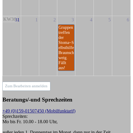
KW36
31
1
2
3
4
5
6
Gruppen
treffen
der
Stoma~S
elbsthilfe
Braunsch
weig.
Fällt
aus!
Zum Bearbeiten anmelden
Beratungs/-und Sprechzeiten
+49 (0)159-01507450 (Mobilfunktarif)
Sprechzeiten:
Mo bis Fr. 10.00 - 18.00 Uhr,
außer jeden 1. Donnerstag im Monat, dann nur in der Zeit