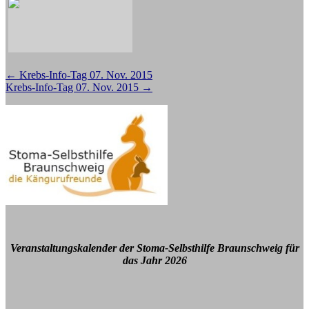
Beitragsnavigation
←
Krebs-Info-Tag 07. Nov. 2015
Krebs-Info-Tag 07. Nov. 2015
→
Veranstaltungskalender der Stoma-Selbsthilfe Braunschweig für
das Jahr 2026