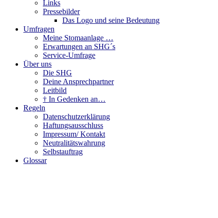
Links
Pressebilder
Das Logo und seine Bedeutung
Umfragen
Meine Stomaanlage …
Erwartungen an SHG´s
Service-Umfrage
Über uns
Die SHG
Deine Ansprechpartner
Leitbild
† In Gedenken an…
Regeln
Datenschutzerklärung
Haftungsausschluss
Impressum/ Kontakt
Neutralitätswahrung
Selbstauftrag
Glossar