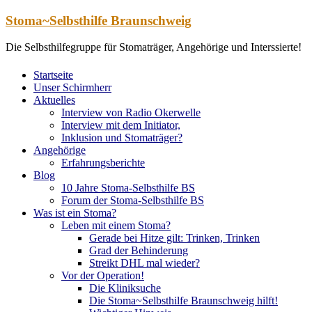
Zum
Stoma~Selbsthilfe Braunschweig
Inhalt
springen
Die Selbsthilfegruppe für Stomaträger, Angehörige und Interssierte!
Startseite
Unser Schirmherr
Aktuelles
Interview von Radio Okerwelle
Interview mit dem Initiator,
Inklusion und Stomaträger?
Angehörige
Erfahrungsberichte
Blog
10 Jahre Stoma-Selbsthilfe BS
Forum der Stoma-Selbsthilfe BS
Was ist ein Stoma?
Leben mit einem Stoma?
Gerade bei Hitze gilt: Trinken, Trinken
Grad der Behinderung
Streikt DHL mal wieder?
Vor der Operation!
Die Kliniksuche
Die Stoma~Selbsthilfe Braunschweig hilft!