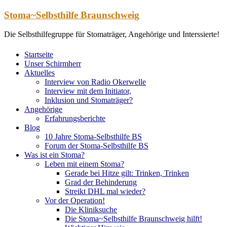
Zum
Stoma~Selbsthilfe Braunschweig
Inhalt
springen
Die Selbsthilfegruppe für Stomaträger, Angehörige und Interssierte!
Startseite
Unser Schirmherr
Aktuelles
Interview von Radio Okerwelle
Interview mit dem Initiator,
Inklusion und Stomaträger?
Angehörige
Erfahrungsberichte
Blog
10 Jahre Stoma-Selbsthilfe BS
Forum der Stoma-Selbsthilfe BS
Was ist ein Stoma?
Leben mit einem Stoma?
Gerade bei Hitze gilt: Trinken, Trinken
Grad der Behinderung
Streikt DHL mal wieder?
Vor der Operation!
Die Kliniksuche
Die Stoma~Selbsthilfe Braunschweig hilft!