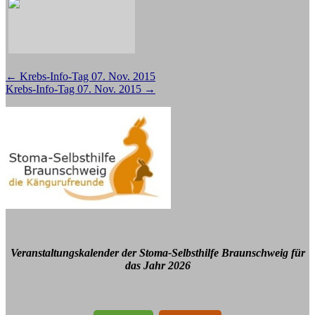
Beitragsnavigation
←
Krebs-Info-Tag 07. Nov. 2015
Krebs-Info-Tag 07. Nov. 2015
→
Veranstaltungskalender der Stoma-Selbsthilfe Braunschweig für
das Jahr 2026