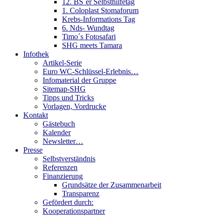
12. BS´er Selbsthilfetag
1. Coloplast Stomaforum
Krebs-Informations Tag
6. Nds- Wundtag
Timo´s Fotosafari
SHG meets Tamara
Infothek
Artikel-Serie
Euro WC-Schlüssel-Erlebnis…
Infomaterial der Gruppe
Sitemap-SHG
Tipps und Tricks
Vorlagen, Vordrucke
Kontakt
Gästebuch
Kalender
Newsletter…
Presse
Selbstverständnis
Referenzen
Finanzierung
Grundsätze der Zusammenarbeit
Transparenz
Gefördert durch:
Kooperationspartner