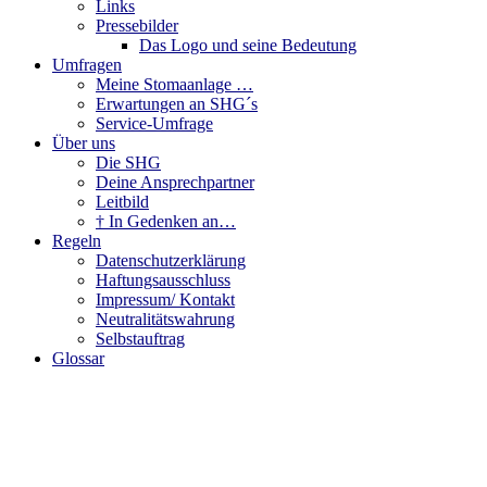
Links
Pressebilder
Das Logo und seine Bedeutung
Umfragen
Meine Stomaanlage …
Erwartungen an SHG´s
Service-Umfrage
Über uns
Die SHG
Deine Ansprechpartner
Leitbild
† In Gedenken an…
Regeln
Datenschutzerklärung
Haftungsausschluss
Impressum/ Kontakt
Neutralitätswahrung
Selbstauftrag
Glossar