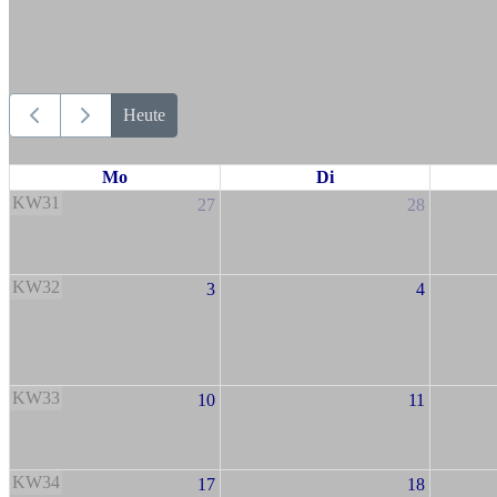
Heute
Mo
Di
KW31
27
28
KW32
3
4
KW33
10
11
KW34
17
18