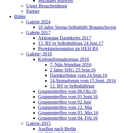
Wichtiger Hinweis
Unser Besucherdienst
Partner
Bilder
Galerie 2024
10 Jahre Stoma-Selbsthilfe Braunschweig
Galerie 2017
Aktionstag Darmkrebs 2017
13. BS´er Selbsthilfetag 24.Juni.17
Projektpräsentation im HEH BS
Galerie~2016
Krebsinformationstag 2016
7. Nds-Wundtag 2016
2 Jahre SHG 25.Sept.16
Darmkrebstag vom 24.Sept.16
14.Stomaforum vom 15.Sept. 2016
12. BS´er Selbsthilfetag
Gruppentreffen vom 06.Okt.16
Gruppentreffen vom 01.Sept.16
Gruppentreffen vom 02.Juni
Gruppentreffen vom 12. Mai
Gruppentreffen vom 03. Mrz.16
Gruppentreffen vom 04. Feb.16
Galerie-2015
Ausflug nach Berlin