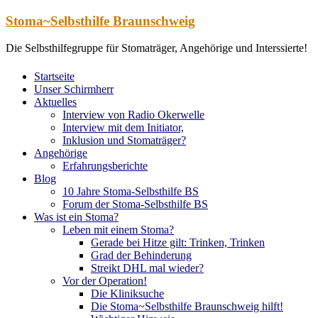
Zum
Stoma~Selbsthilfe Braunschweig
Inhalt
springen
Die Selbsthilfegruppe für Stomaträger, Angehörige und Interssierte!
Startseite
Unser Schirmherr
Aktuelles
Interview von Radio Okerwelle
Interview mit dem Initiator,
Inklusion und Stomaträger?
Angehörige
Erfahrungsberichte
Blog
10 Jahre Stoma-Selbsthilfe BS
Forum der Stoma-Selbsthilfe BS
Was ist ein Stoma?
Leben mit einem Stoma?
Gerade bei Hitze gilt: Trinken, Trinken
Grad der Behinderung
Streikt DHL mal wieder?
Vor der Operation!
Die Kliniksuche
Die Stoma~Selbsthilfe Braunschweig hilft!