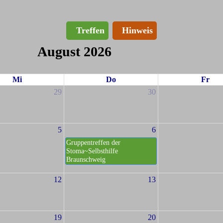
Treffen
Hinweis
August 2026
Mi
Do
Fr
29
30
5
6
Gruppentreffen der
Stoma~Selbsthilfe
Braunschweig
12
13
19
20