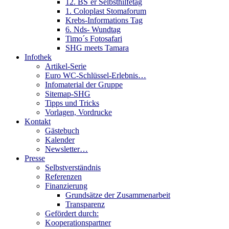
12. BS´er Selbsthilfetag
1. Coloplast Stomaforum
Krebs-Informations Tag
6. Nds- Wundtag
Timo´s Fotosafari
SHG meets Tamara
Infothek
Artikel-Serie
Euro WC-Schlüssel-Erlebnis…
Infomaterial der Gruppe
Sitemap-SHG
Tipps und Tricks
Vorlagen, Vordrucke
Kontakt
Gästebuch
Kalender
Newsletter…
Presse
Selbstverständnis
Referenzen
Finanzierung
Grundsätze der Zusammenarbeit
Transparenz
Gefördert durch:
Kooperationspartner