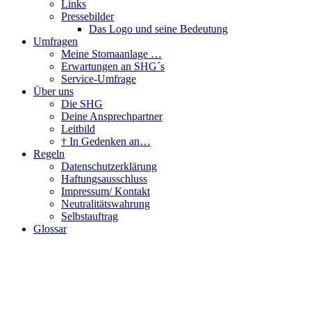
Links
Pressebilder
Das Logo und seine Bedeutung
Umfragen
Meine Stomaanlage …
Erwartungen an SHG´s
Service-Umfrage
Über uns
Die SHG
Deine Ansprechpartner
Leitbild
† In Gedenken an…
Regeln
Datenschutzerklärung
Haftungsausschluss
Impressum/ Kontakt
Neutralitätswahrung
Selbstauftrag
Glossar