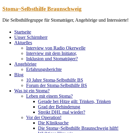
Zum
Stoma~Selbsthilfe Braunschweig
Inhalt
springen
Die Selbsthilfegruppe für Stomaträger, Angehörige und Interssierte!
Startseite
Unser Schirmherr
Aktuelles
Interview von Radio Okerwelle
Interview mit dem Initiator,
Inklusion und Stomaträger?
Angehörige
Erfahrungsberichte
Blog
10 Jahre Stoma-Selbsthilfe BS
Forum der Stoma-Selbsthilfe BS
Was ist ein Stoma?
Leben mit einem Stoma?
Gerade bei Hitze gilt: Trinken, Trinken
Grad der Behinderung
Streikt DHL mal wieder?
Vor der Operation!
Die Kliniksuche
Die Stoma~Selbsthilfe Braunschweig hilft!