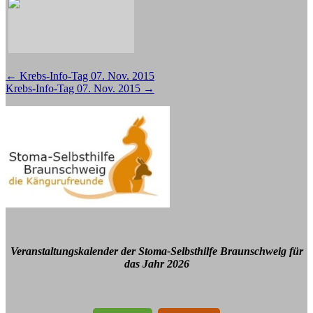
Beitragsnavigation
←
Krebs-Info-Tag 07. Nov. 2015
Krebs-Info-Tag 07. Nov. 2015
→
Veranstaltungskalender der Stoma-Selbsthilfe Braunschweig für
das Jahr 2026