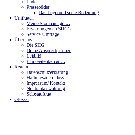
Links
Pressebilder
Das Logo und seine Bedeutung
Umfragen
Meine Stomaanlage …
Erwartungen an SHG´s
Service-Umfrage
Über uns
Die SHG
Deine Ansprechpartner
Leitbild
† In Gedenken an…
Regeln
Datenschutzerklärung
Haftungsausschluss
Impressum/ Kontakt
Neutralitätswahrung
Selbstauftrag
Glossar