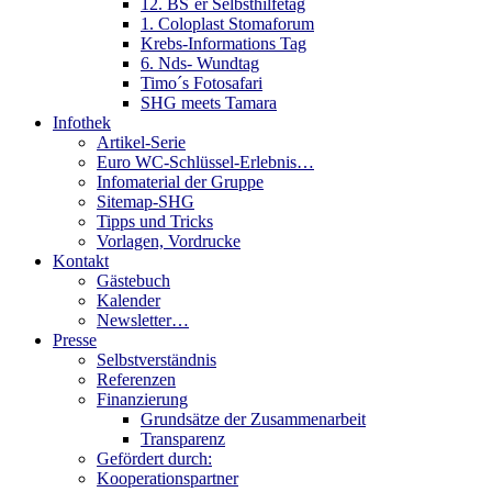
12. BS´er Selbsthilfetag
1. Coloplast Stomaforum
Krebs-Informations Tag
6. Nds- Wundtag
Timo´s Fotosafari
SHG meets Tamara
Infothek
Artikel-Serie
Euro WC-Schlüssel-Erlebnis…
Infomaterial der Gruppe
Sitemap-SHG
Tipps und Tricks
Vorlagen, Vordrucke
Kontakt
Gästebuch
Kalender
Newsletter…
Presse
Selbstverständnis
Referenzen
Finanzierung
Grundsätze der Zusammenarbeit
Transparenz
Gefördert durch:
Kooperationspartner