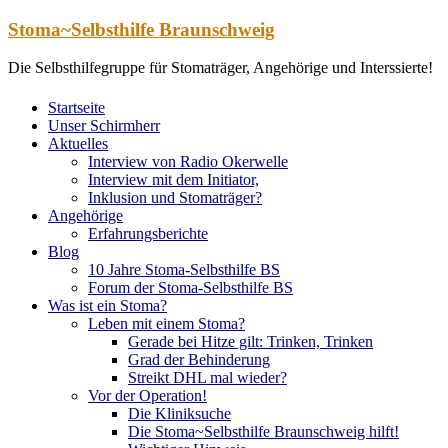
Zum
Stoma~Selbsthilfe Braunschweig
Inhalt
springen
Die Selbsthilfegruppe für Stomaträger, Angehörige und Interssierte!
Startseite
Unser Schirmherr
Aktuelles
Interview von Radio Okerwelle
Interview mit dem Initiator,
Inklusion und Stomaträger?
Angehörige
Erfahrungsberichte
Blog
10 Jahre Stoma-Selbsthilfe BS
Forum der Stoma-Selbsthilfe BS
Was ist ein Stoma?
Leben mit einem Stoma?
Gerade bei Hitze gilt: Trinken, Trinken
Grad der Behinderung
Streikt DHL mal wieder?
Vor der Operation!
Die Kliniksuche
Die Stoma~Selbsthilfe Braunschweig hilft!