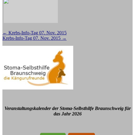
Beitragsnavigation
←
Krebs-Info-Tag 07. Nov. 2015
Krebs-Info-Tag 07. Nov. 2015
→
Veranstaltungskalender der Stoma-Selbsthilfe Braunschweig für
das Jahr 2026