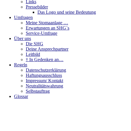
Links
Pressebilder
Das Logo und seine Bedeutung
Umfragen
Meine Stomaanlage …
Erwartungen an SHG´s
Service-Umfrage
Über uns
Die SHG
Deine Ansprechpartner
Leitbild
† In Gedenken an…
Regeln
Datenschutzerklärung
Haftungsausschluss
Impressum/ Kontakt
Neutralitätswahrung
Selbstauftrag
Glossar