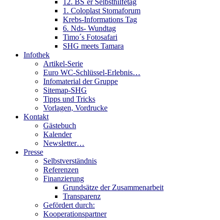
12. BS´er Selbsthilfetag
1. Coloplast Stomaforum
Krebs-Informations Tag
6. Nds- Wundtag
Timo´s Fotosafari
SHG meets Tamara
Infothek
Artikel-Serie
Euro WC-Schlüssel-Erlebnis…
Infomaterial der Gruppe
Sitemap-SHG
Tipps und Tricks
Vorlagen, Vordrucke
Kontakt
Gästebuch
Kalender
Newsletter…
Presse
Selbstverständnis
Referenzen
Finanzierung
Grundsätze der Zusammenarbeit
Transparenz
Gefördert durch:
Kooperationspartner